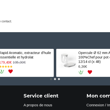
 contact.
Rapid Aromatic, extracteur d'huile
Opercule Ø 62 mm A
essentielle et hydrolat
100%Chef pour pot 
12/14 cl (x 48)
195,00€
179,40€
6,36€
Service client
Mon com
A propos de nous
Connexion / In