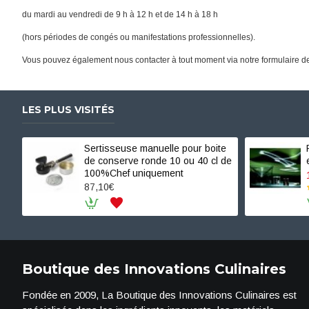
du mardi au vendredi de 9 h à 12 h et de 14 h à 18 h
(hors périodes de congés ou manifestations professionnelles).
Vous pouvez également nous contacter à tout moment via notre formulaire de
LES PLUS VISITÉS
Sertisseuse manuelle pour boite
de conserve ronde 10 ou 40 cl de
100%Chef uniquement
87,10€
Boutique des Innovations Culinaires
Fondée en 2009, La Boutique des Innovations Culinaires est