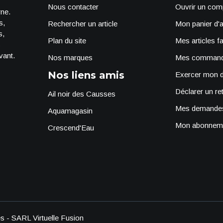
Nous contacter
Ouvrir un comp
rne.
s,
Rechercher un article
Mon panier d'
s,
Plan du site
Mes articles f
s
vant.
Nos marques
Mes comman
Nos liens amis
Exercer mon dr
Déclarer un re
Ail noir des Causses
Mes demandes
Aquamagasin
Mon abonneme
Crescend'Eau
s - SARL Virtuelle Fusion