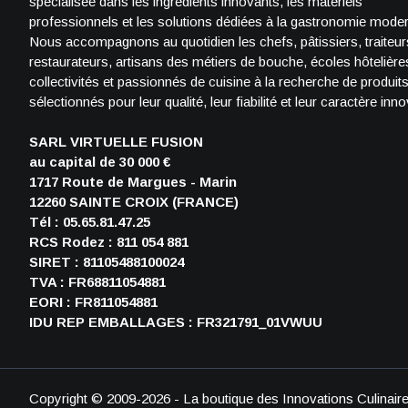
spécialisée dans les ingrédients innovants, les matériels
professionnels et les solutions dédiées à la gastronomie mode
Nous accompagnons au quotidien les chefs, pâtissiers, traiteur
restaurateurs, artisans des métiers de bouche, écoles hôtelière
collectivités et passionnés de cuisine à la recherche de produit
sélectionnés pour leur qualité, leur fiabilité et leur caractère inno
SARL VIRTUELLE FUSION
au capital de 30 000 €
1717 Route de Margues - Marin
12260 SAINTE CROIX (FRANCE)
Tél : 05.65.81.47.25
RCS Rodez : 811 054 881
SIRET : 81105488100024
TVA : FR68811054881
EORI : FR811054881
IDU REP EMBALLAGES : FR321791_01VWUU
Copyright © 2009-2026 - La boutique des Innovations Culinaire