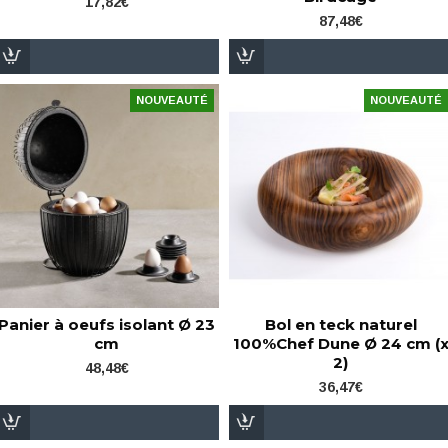
17,82€
87,48€
NOUVEAUTÉ
NOUVEAUTÉ
Panier à oeufs isolant Ø 23
Bol en teck naturel
cm
100%Chef Dune Ø 24 cm (
2)
48,48€
36,47€