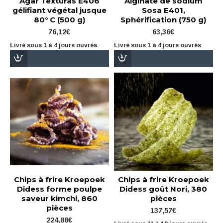
Agar Texturas E406
Alginate de sodium
gélifiant végétal jusque
Sosa E401,
80° C (500 g)
Sphérification (750 g)
76,12€
63,36€
Livré sous 1 à 4 jours ouvrés
Livré sous 1 à 4 jours ouvrés
Chips à frire Kroepoek
Chips à frire Kroepoek
Didess forme poulpe
Didess goût Nori, 380
saveur kimchi, 860
pièces
pièces
137,57€
224,88€