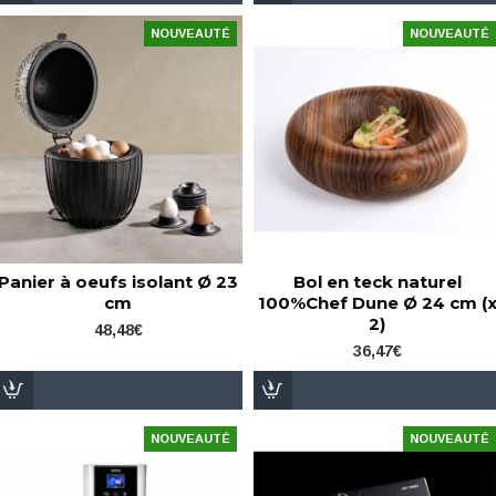
NOUVEAUTÉ
NOUVEAUTÉ
Panier à oeufs isolant Ø 23
Bol en teck naturel
cm
100%Chef Dune Ø 24 cm (
2)
48,48€
36,47€
NOUVEAUTÉ
NOUVEAUTÉ