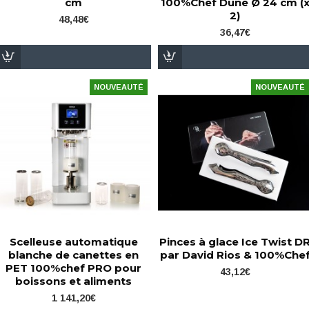
cm
100%Chef Dune Ø 24 cm (
2)
48,48€
36,47€
NOUVEAUTÉ
NOUVEAUTÉ
Scelleuse automatique
Pinces à glace Ice Twist D
blanche de canettes en
par David Rios & 100%Che
PET 100%chef PRO pour
43,12€
boissons et aliments
1 141,20€