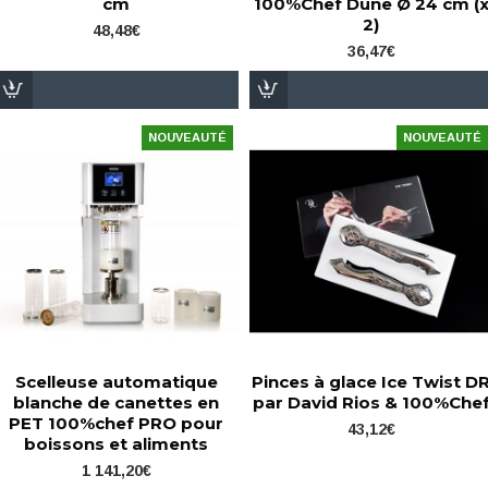
cm
100%Chef Dune Ø 24 cm (
2)
48,48€
36,47€
NOUVEAUTÉ
NOUVEAUTÉ
Scelleuse automatique
Pinces à glace Ice Twist D
blanche de canettes en
par David Rios & 100%Che
PET 100%chef PRO pour
43,12€
boissons et aliments
1 141,20€