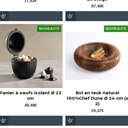
17,82€
87,48€
NOUVEAUTÉ
NOUVEAUTÉ
Panier à oeufs isolant Ø 23
Bol en teck naturel
cm
100%Chef Dune Ø 24 cm (
2)
48,48€
36,47€