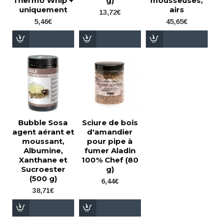
Thermo Whip +
g)
mousseuses,
uniquement
airs
13,72€
5,46€
45,65€
Bubble Sosa
Sciure de bois
agent aérant et
d'amandier
moussant,
pour pipe à
Albumine,
fumer Aladin
Xanthane et
100% Chef (80
Sucroester
g)
(500 g)
6,44€
38,71€