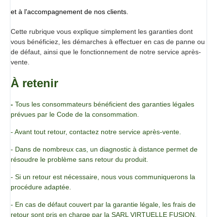
lobster roll, le fish & chips, les falafels ou le feuilleté
et à l'accompagnement de nos clients.
jambon, nos quatre chefs mettent en commun tout leur
savoir-faire et dévoilent une
Cette rubrique vous explique simplement les garanties dont
offre plurielle et savoureuse.
vous bénéficiez, les démarches à effectuer en cas de panne ou
À l'heure où les restaurants se réinventent, la cuisine à
de défaut, ainsi que le fonctionnement de notre service après-
emporter s'affranchit dans cet ouvrage des clichés du fast-
vente.
food, pour offrir une voie inédite à la création culinaire.
À retenir
Chef de la Bastide de Moustiers, second de cuisine au
restaurant Le Louis XV à Monaco, l’aventure se poursuit
-
Tous les consommateurs bénéficient des garanties légales
par la Célébration du Millenium entre Paris et New-York, à
prévues par le Code de la consommation.
bord du Concorde! Patrick poursuit par la création du
centre de formation d’Alain Ducasse ADF), et la co-écriture
- Avant tout retour, contactez notre service après-vente.
de l’ouvrage best-seller de référence, Le Grand Livre de
- Dans de nombreux cas, un diagnostic à distance permet de
Cuisine d’Alain Ducasse. Après avoir reçu une étoile au
résoudre le problème sans retour du produit.
Guide Michelin et 17/20 au Gault Millau.2007, il rejoint
l’Institut Paul Bocuse. En 2012, il intègre comme directeur
- Si un retour est nécessaire, nous vous communiquerons la
de programme la prestigieuse école de Lausanne.
procédure adaptée.
Trois passions animent Patrick Ogheard : la cuisine, la
transmission et la recherche, dans le respect du produit, du
- En cas de défaut couvert par la garantie légale, les frais de
patrimoine gastronomique et de la planète.
retour sont pris en charge par la SARL VIRTUELLE FUSION.