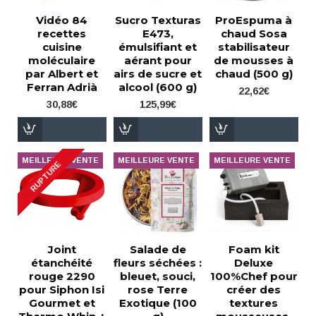
Vidéo 84
Sucro Texturas
ProEspuma à
recettes
E473,
chaud Sosa
cuisine
émulsifiant et
stabilisateur
moléculaire
aérant pour
de mousses à
par Albert et
airs de sucre et
chaud (500 g)
Ferran Adrià
alcool (600 g)
22,62€
30,88€
125,99€
MEILLEURE VENTE
MEILLEURE VENTE
MEILLEURE VENTE
RUPTURE
Joint
Salade de
Foam kit
étanchéité
fleurs séchées :
Deluxe
rouge 2290
bleuet, souci,
100%Chef pour
pour Siphon Isi
rose Terre
créer des
Gourmet et
Exotique (100
textures