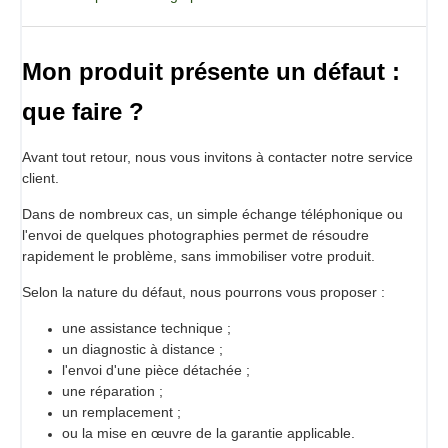
Christian Ségui fait ses armes de cuisinier dans des
stations balnéaires, puis dans les Relais & Châteaux où il
Mon produit présente un défaut :
découvre la gastronomie. En 1995, il achète la boucherie-
charcuterie du petit village de Ponteilla, sa terre natale, et y
que faire ?
met en place un rayon traiteur et un service banquet. Il
enchaîne ensuite divers concours de charcuterie desquels
Avant tout retour, nous vous invitons à contacter notre service
il sort lauréat et obtient de nombreux prix. Il accède à la
client.
consécration en 2011 en obtenant le titre de Meilleur
Ouvrier de France charcutier-traiteur et traiteur. En 2015, il
Dans de nombreux cas, un simple échange téléphonique ou
est appelé par l’École Hôtelière de Lausanne qui lui offre de
l'envoi de quelques photographies permet de résoudre
rejoindre l’équipe de formation des prochaines élites de la
rapidement le problème, sans immobiliser votre produit.
restauration.
Un livre écrit par des pros pour les pros, qui présente une
Selon la nature du défaut, nous pourrons vous proposer :
boulangerie de qualité, dynamique et diversifiée.
une assistance technique ;
un diagnostic à distance ;
l'envoi d'une pièce détachée ;
une réparation ;
un remplacement ;
ou la mise en œuvre de la garantie applicable.