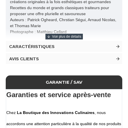
créations originales à la fois esthétiques et gourmandes
Recettes du monde et grands classiques traiteurs pour
proposer une offre plurielle et savoureuse
Auteurs : Patrick Ogheard, Chrstian Ségui, Arnaud Nicolas,
et Thomas Marie
Photographe : Matthieu Cellard
Caractéristiques
CARACTÉRISTIQUES
Format 299 x 223 mm
279 pages couleur
AVIS CLIENTS
Quand Thomas Marie (MOF), Arnaud Nicolas (MOF),
Patrick Ogheard et Christian Ségui (MOF), quatre experts
de la charcuterie, du traiteur et de la boulangerie-pâtisserie
GARANTIE / SAV
se réunissent pour écrire une bible du snacking, cela donne
forcément naissance à un livre de référence.
Garanties et service après-vente
Avec près de 80 recettes, Le Grand Livre du Snacking
s'inspire des tendances actuelles, des recettes du monde
Chez
La Boutique des Innovations Culinaires
, nous
et des grands classiques traiteur, pour livrer des créations
originales à la fois esthétiques et gourmandes.
accordons une attention particulière à la qualité de nos produits
Du jambon-beurre à la quiche lorraine, en passant par le