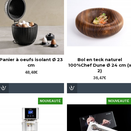
Panier à oeufs isolant Ø 23
Bol en teck naturel
cm
100%Chef Dune Ø 24 cm (
2)
48,48€
36,47€
NOUVEAUTÉ
NOUVEAUTÉ