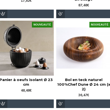
17,82€
87,48€
NOUVEAUTÉ
NOUVEAUTÉ
Panier à oeufs isolant Ø 23
Bol en teck naturel
cm
100%Chef Dune Ø 24 cm (
2)
48,48€
36,47€