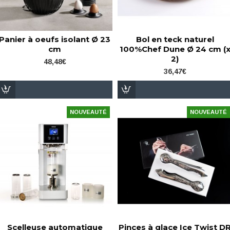
Panier à oeufs isolant Ø 23
Bol en teck naturel
cm
100%Chef Dune Ø 24 cm (
2)
48,48€
36,47€
NOUVEAUTÉ
NOUVEAUTÉ
Scelleuse automatique
Pinces à glace Ice Twist D