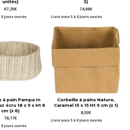
unités)
3)
67,25€
74,66€
à 8 jours ouvrés
Livré sous 5 à 8 jours ouvrés
e à pain Pampa In
Corbeille à pains Nature,
ur écru 18 x 9 x Ht 6
Caramel 15 x 15 Ht 9 cm (x 1)
cm (x 6)
8,53€
78,77€
Livré sous 5 à 8 jours ouvrés
à 8 jours ouvrés