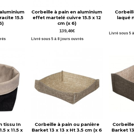
n aluminium
Corbeille à pain en aluminium
Corbeill
acite 15.5
effet martelé cuivre 15.5 x 12
laqué n
6)
cm (x 6)
139,46€
Livré sous 5 
vrés
Livré sous 5 à 8 jours ouvrés
n tissu In
Corbeille à pain ou panière
Corbeille
.5 x 11.5 x
Barket 13 x 13 x Ht 3.5 cm (x 6
Barket 13