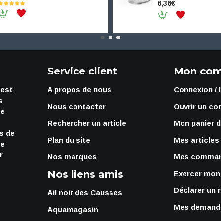
6,36€
Service client
Mon com
 est
A propos de nous
Connexion / 
s
Nous contacter
Ouvrir un co
ie
Rechercher un article
Mon panier d
rs de
Plan du site
Mes articles
de
r
Nos marques
Mes comma
Nos liens amis
Exercer mon 
Déclarer un 
Ail noir des Causses
Mes demande
Aquamagasin