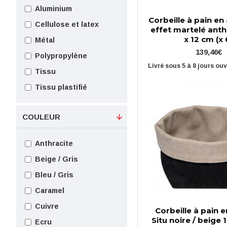
Aluminium
Corbeille à pain e
Cellulose et latex
effet martelé anthr
x 12 cm (x 
Métal
139,46€
Polypropylène
Livré sous 5 à 8 jours ou
Tissu
Tissu plastifié
COULEUR
Anthracite
Beige / Gris
Bleu / Gris
Caramel
Cuivre
Corbeille à pain e
Situ noire / beige 11
Ecru