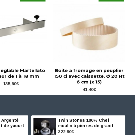
réglable Martellato
Boite à fromage en peuplier
eur de 1 à 18 mm
150 cl avec caissette, Ø 20 Ht
6 cm (x 15)
135,60€
41,40€
 Argenté
Twin Stones 100% Chef
t de yaourt
moulin à pierres de granit
322,80€