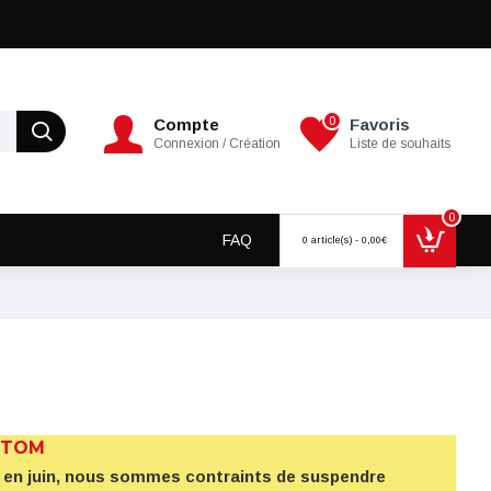
0
Compte
Favoris
Connexion / Création
Liste de souhaits
0
FAQ
0 article(s) - 0,00€
 TOM
5% en juin, nous sommes contraints de suspendre