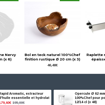
ine Nervy
Bol en teck naturel 100%Chef
Raplette 
m (x 6)
finition rustique Ø 20 cm (x 3)
épaiss
46,48€
Rapid Aromatic, extracteur
Opercule Ø 62 mm
d'huile essentielle et hydrolat
100%Chef pour po
12/14 cl (x 48)
195,00€
179,40€