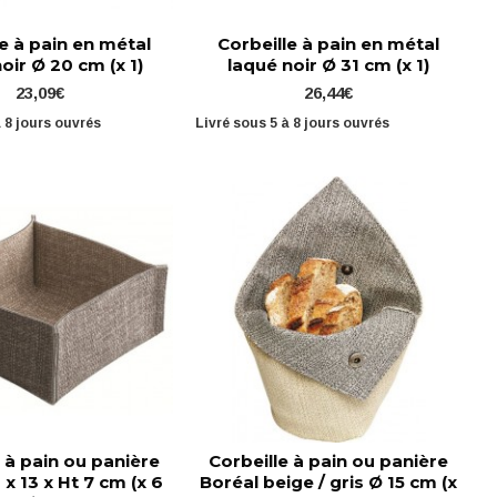
e à pain en métal
Corbeille à pain en métal
oir Ø 20 cm (x 1)
laqué noir Ø 31 cm (x 1)
23,09€
26,44€
à 8 jours ouvrés
Livré sous 5 à 8 jours ouvrés
 à pain ou panière
Corbeille à pain ou panière
 x 13 x Ht 7 cm (x 6
Boréal beige / gris Ø 15 cm (x