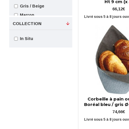
Ht 9 cm (x 
Gris / Beige
66,12€
Marron
Livré sous 5 à 8 jours ou
COLLECTION
Noire
Noire / Beige
In Situ
Paille / Taupe
Corbeille à pain o
Boréal bleu / gris Ø
74,66€
Livré sous 5 à 8 jours ou