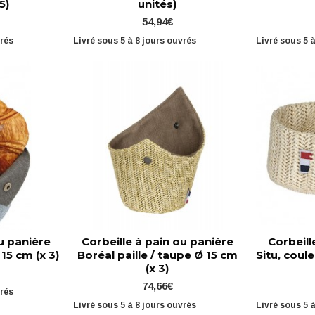
5)
unités)
54,94€
vrés
Livré sous 5 à 8 jours ouvrés
Livré sous 5 
u panière
Corbeille à pain ou panière
Corbeill
 15 cm (x 3)
Boréal paille / taupe Ø 15 cm
Situ, coule
(x 3)
74,66€
vrés
Livré sous 5 à 8 jours ouvrés
Livré sous 5 