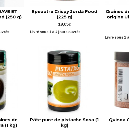
RAVE ET
Epeautre Crispy Jordà Food
Graines 
d (250 g)
(225 g)
origine U
19,05€
ouvrés
Livré sous 1 à 4 jours ouvrés
Livré sous 1 
aines de
Pâte pure de pistache Sosa (1
Quinoa 
a (1 kg)
kg)