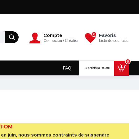
0
Compte
Favoris
Connexion / Création
Liste de souhaits
0
FAQ
0 article(s) - 0,00€
 TOM
5% en juin, nous sommes contraints de suspendre