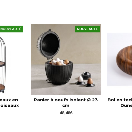
NOUVEAUTÉ
NOUVEAUTÉ
teaux en
Panier à oeufs isolant Ø 23
Bol en te
 oiseaux
cm
Dune
e
48,48€