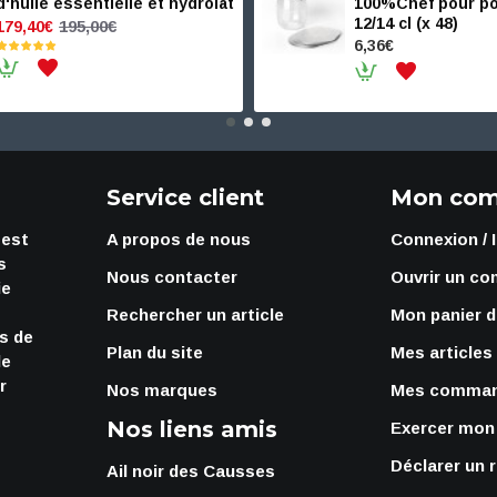
d'huile essentielle et hydrolat
100%Chef pour po
12/14 cl (x 48)
195,00€
179,40€
6,36€
Service client
Mon com
 est
A propos de nous
Connexion / 
s
Nous contacter
Ouvrir un co
ie
Rechercher un article
Mon panier d
rs de
Plan du site
Mes articles
de
r
Nos marques
Mes comma
Nos liens amis
Exercer mon 
Déclarer un 
Ail noir des Causses