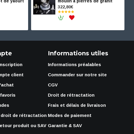
t de yaourt
moulin à pierres de granit
322,80€
pte
Informations utiles
Inscription
Informations préalables
mpte client
Commander sur notre site
'achat
CGV
 favoris
Droit de rétractation
ndes
Frais et délais de livraison
droit de rétractation
Modes de paiement
retour produit ou SAV
Garantie & SAV