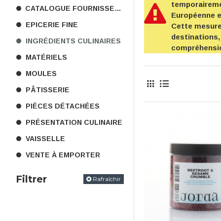
temporairemen
CATALOGUE FOURNISSEURS
Européenne 
EPICERIE FINE
Cette mesure 
destinations,
INGRÉDIENTS CULINAIRES
compréhensi
MATÉRIELS
MOULES
PÂTISSERIE
PIÈCES DÉTACHÉES
PRÉSENTATION CULINAIRE
VAISSELLE
VENTE À EMPORTER
Filtrer
Rafraîchir