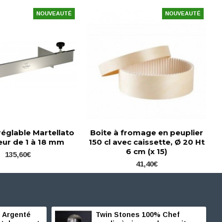
NOUVEAUTÉ
NOUVEAUTÉ
réglable Martellato
Boite à fromage en peuplier
eur de 1 à 18 mm
150 cl avec caissette, Ø 20 Ht
6 cm (x 15)
135,60€
41,40€
 Argenté
Twin Stones 100% Chef