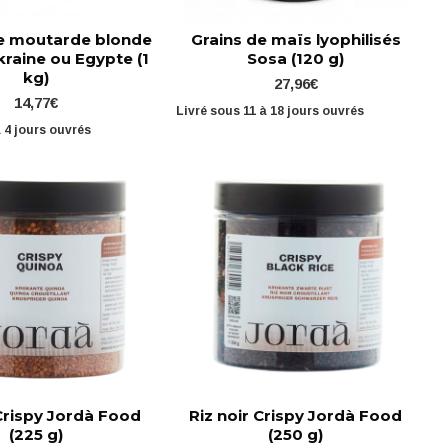
de moutarde blonde
Grains de maïs lyophilisés
kraine ou Egypte (1
Sosa (120 g)
kg)
27,96€
14,77€
Livré sous 11 à 18 jours ouvrés
à 4 jours ouvrés
Crispy Jordà Food
Riz noir Crispy Jordà Food
(225 g)
(250 g)