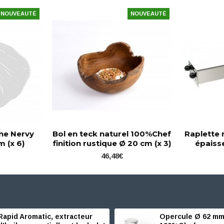
NOUVEAUTÉ
NOUVEAUTÉ
ine Nervy
Bol en teck naturel 100%Chef
Raplette 
m (x 6)
finition rustique Ø 20 cm (x 3)
épaiss
46,48€
Rapid Aromatic, extracteur
Opercule Ø 62 mm