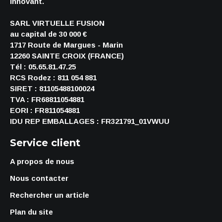
innovant.
SARL VIRTUELLE FUSION
au capital de 30 000 €
1717 Route de Margues - Marin
12260 SAINTE CROIX (FRANCE)
Tél : 05.65.81.47.25
RCS Rodez : 811 054 881
SIRET : 81105488100024
TVA : FR68811054881
EORI : FR811054881
IDU REP EMBALLAGES : FR321791_01VWUU
Service client
A propos de nous
Nous contacter
Rechercher un article
Plan du site