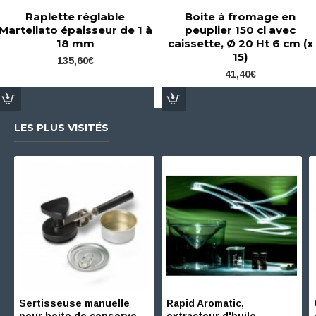
Raplette réglable
Boite à fromage en
Martellato épaisseur de 1 à
peuplier 150 cl avec
18 mm
caissette, Ø 20 Ht 6 cm (x
15)
135,60€
41,40€
LES PLUS VISITÉS
Sertisseuse manuelle
Rapid Aromatic,