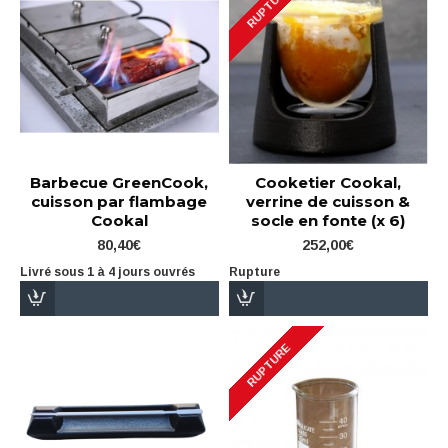
RUPTURE
Barbecue GreenCook,
Cooketier Cookal,
cuisson par flambage
verrine de cuisson &
Cookal
socle en fonte (x 6)
80,40€
252,00€
Livré sous 1 à 4 jours ouvrés
Rupture
RUPTURE