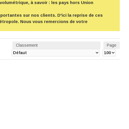
volumétrique, à savoir : les pays hors Union
ortantes sur nos clients. D'ici la reprise de ces
 métropole. Nous vous remercions de votre
Classement
Page