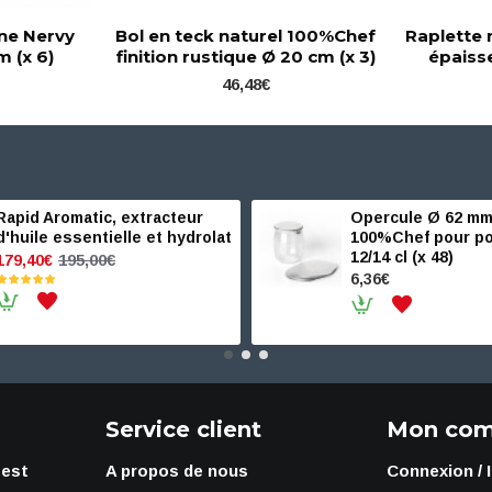
ine Nervy
Bol en teck naturel 100%Chef
Raplette 
m (x 6)
finition rustique Ø 20 cm (x 3)
épaiss
46,48€
Rapid Aromatic, extracteur
Opercule Ø 62 mm
d'huile essentielle et hydrolat
100%Chef pour po
12/14 cl (x 48)
195,00€
179,40€
6,36€
Service client
Mon com
 est
A propos de nous
Connexion / 