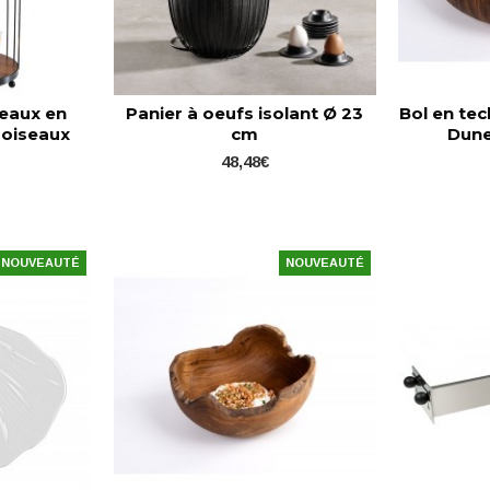
teaux en
Panier à oeufs isolant Ø 23
Bol en te
 oiseaux
cm
Dune
e
48,48€
NOUVEAUTÉ
NOUVEAUTÉ