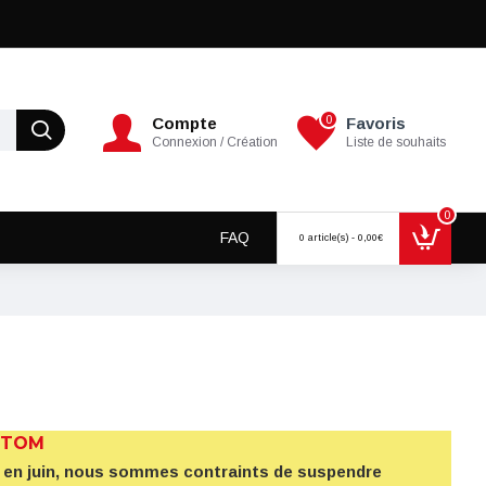
0
Compte
Favoris
Connexion / Création
Liste de souhaits
0
FAQ
0 article(s) - 0,00€
 TOM
5% en juin, nous sommes contraints de suspendre