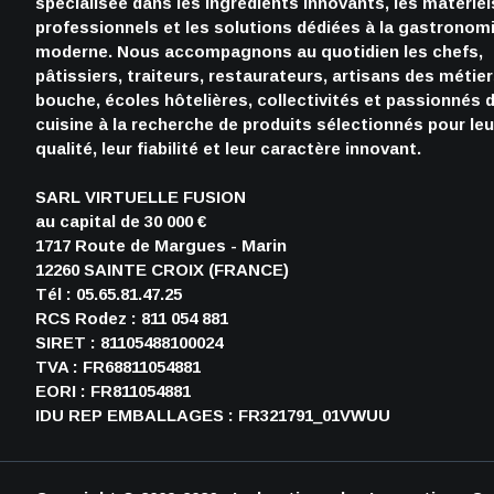
spécialisée dans les ingrédients innovants, les matériel
professionnels et les solutions dédiées à la gastronom
moderne. Nous accompagnons au quotidien les chefs,
pâtissiers, traiteurs, restaurateurs, artisans des métie
bouche, écoles hôtelières, collectivités et passionnés 
cuisine à la recherche de produits sélectionnés pour leu
qualité, leur fiabilité et leur caractère innovant.
SARL VIRTUELLE FUSION
au capital de 30 000 €
1717 Route de Margues - Marin
12260 SAINTE CROIX (FRANCE)
Tél : 05.65.81.47.25
RCS Rodez : 811 054 881
SIRET : 81105488100024
TVA : FR68811054881
EORI : FR811054881
IDU REP EMBALLAGES : FR321791_01VWUU