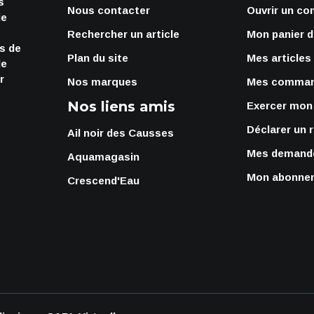
s
Nous contacter
Ouvrir un co
ie
Rechercher un article
Mon panier d
rs de
Plan du site
Mes articles
de
r
Nos marques
Mes comma
Nos liens amis
Exercer mon 
Déclarer un 
Ail noir des Causses
Mes demande
Aquamagasin
Mon abonnem
Crescend'Eau