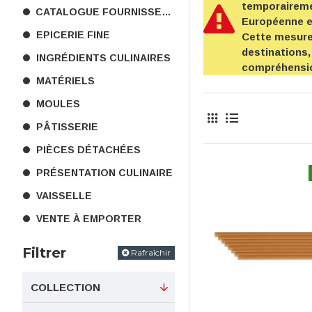
temporairemen
CATALOGUE FOURNISSEURS
Européenne 
EPICERIE FINE
Cette mesure 
destinations,
INGRÉDIENTS CULINAIRES
compréhensi
MATÉRIELS
MOULES
PÂTISSERIE
PIÈCES DÉTACHÉES
PRÉSENTATION CULINAIRE
VAISSELLE
VENTE À EMPORTER
Filtrer
Rafraîchir
COLLECTION