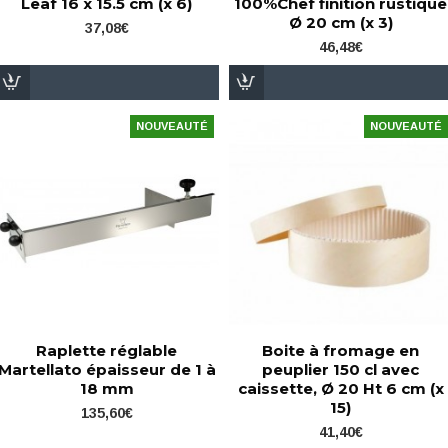
Leaf 16 x 15.5 cm (x 6)
100%Chef finition rustique
Ø 20 cm (x 3)
37,08€
46,48€
NOUVEAUTÉ
NOUVEAUTÉ
Raplette réglable
Boite à fromage en
Martellato épaisseur de 1 à
peuplier 150 cl avec
18 mm
caissette, Ø 20 Ht 6 cm (x
15)
135,60€
41,40€