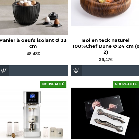
Panier à oeufs isolant Ø 23
Bol en teck naturel
cm
100%Chef Dune Ø 24 cm (
2)
48,48€
36,47€
NOUVEAUTÉ
NOUVEAUTÉ