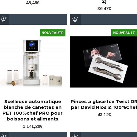
2)
48,48€
36,47€
NOUVEAUTÉ
NOUVEAUTÉ
Scelleuse automatique
Pinces à glace Ice Twist D
blanche de canettes en
par David Rios & 100%Che
PET 100%chef PRO pour
43,12€
boissons et aliments
1 141,20€