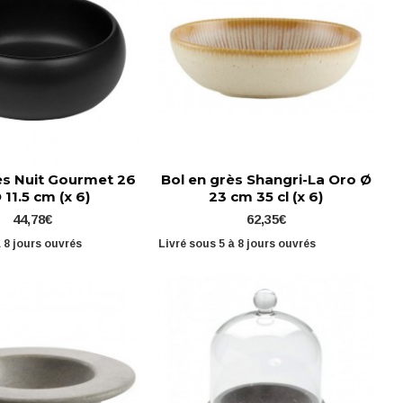
ès Nuit Gourmet 26
Bol en grès Shangri-La Oro Ø
Ø 11.5 cm (x 6)
23 cm 35 cl (x 6)
44,78€
62,35€
à 8 jours ouvrés
Livré sous 5 à 8 jours ouvrés