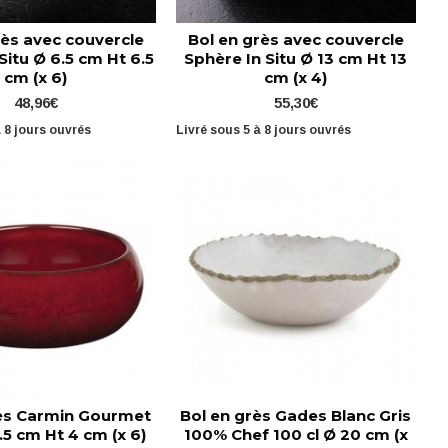
rès avec couvercle
Bol en grès avec couvercle
Situ Ø 6.5 cm Ht 6.5
Sphère In Situ Ø 13 cm Ht 13
cm (x 6)
cm (x 4)
48,96€
55,30€
à 8 jours ouvrés
Livré sous 5 à 8 jours ouvrés
rès Carmin Gourmet
Bol en grès Gades Blanc Gris
1.5 cm Ht 4 cm (x 6)
100% Chef 100 cl Ø 20 cm (x