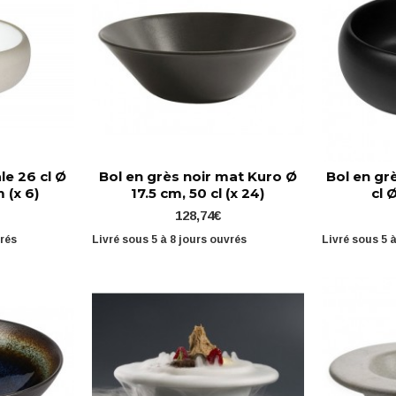
le 26 cl Ø
Bol en grès noir mat Kuro Ø
Bol en gr
 (x 6)
17.5 cm, 50 cl (x 24)
cl 
128,74€
vrés
Livré sous 5 à 8 jours ouvrés
Livré sous 5 