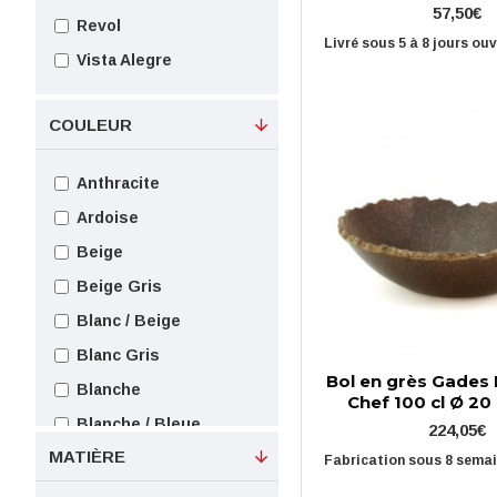
19 cm
57,50€
Revol
20 cm
Livré sous 5 à 8 jours ou
Vista Alegre
21 cm
24 cm
COULEUR
25.5 cm
27 cm
Anthracite
34 cm
Ardoise
Beige
Beige Gris
Blanc / Beige
Blanc Gris
Bol en grès Gades
Blanche
Chef 100 cl Ø 20 
Blanche / Bleue
224,05€
MATIÈRE
Blanche / Grise
Fabrication sous 8 sema
Blanche / Rouge