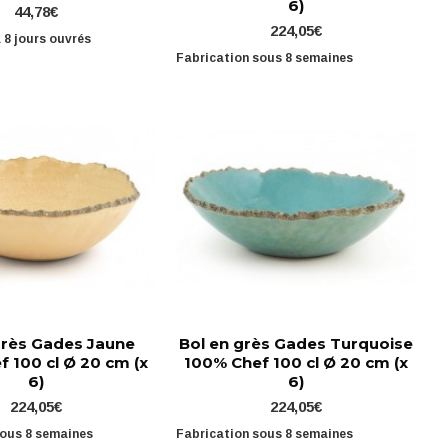
6)
44,78€
224,05€
à 8 jours ouvrés
Fabrication sous 8 semaines
grès Gades Jaune
Bol en grès Gades Turquoise
 100 cl Ø 20 cm (x
100% Chef 100 cl Ø 20 cm (x
6)
6)
224,05€
224,05€
sous 8 semaines
Fabrication sous 8 semaines