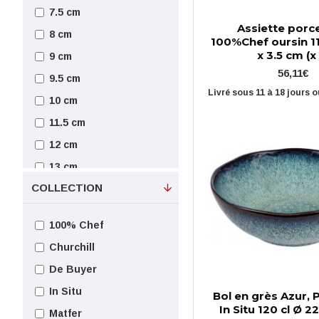
7.5 cm
Assiette porc
8 cm
100%Chef oursin 11 
x 3.5 cm (x
9 cm
56,11€
9.5 cm
Livré sous 11 à 18 jours 
10 cm
11.5 cm
12 cm
13 cm
COLLECTION
13.6 cm
14 cm
100% Chef
15 cm
Churchill
16 cm
De Buyer
17 cm
In Situ
Bol en grès Azur,
18 cm
In Situ 120 cl Ø 2
Matfer