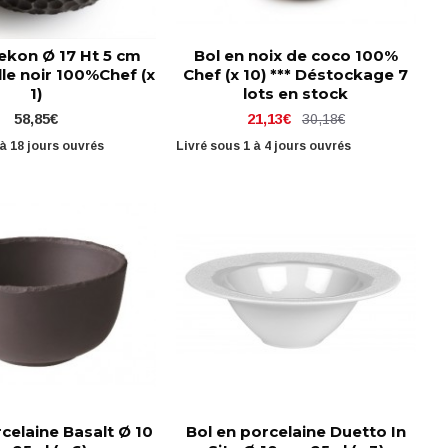
ekon Ø 17 Ht 5 cm
Bol en noix de coco 100%
lle noir 100%Chef (x
Chef (x 10) *** Déstockage 7
1)
lots en stock
58,85€
21,13€
30,18€
 à 18 jours ouvrés
Livré sous 1 à 4 jours ouvrés
celaine Basalt Ø 10
Bol en porcelaine Duetto In