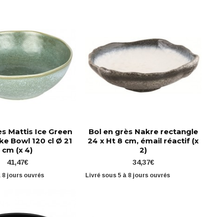
ès Mattis Ice Green
Bol en grès Nakre rectangle
oke Bowl 120 cl Ø 21
24 x Ht 8 cm, émail réactif (x
cm (x 4)
2)
41,47€
34,37€
à 8 jours ouvrés
Livré sous 5 à 8 jours ouvrés