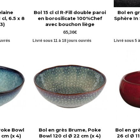
elaine
Bol 15 cl cl R-Fill double paroi
Bol en g
cl, 6.5 x 8
en borosilicate 100%Chef
Sphère In 
 3)
avec bouchon liège
65,36€
ouvrés
Livré sous 11 à 18 jours ouvrés
Livré sous 5 
 Poke Bowl
Bol en grès Brume, Poke
Bol en g
2 cm (x 4)
Bowl 120 cl Ø 22 cm (x 4)
26 cl Ø 1