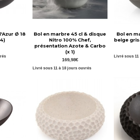
d'Azur Ø 18
Bol en marbre 45 cl & disque
Bol en ma
 4)
Nitro 100% Chef,
beige gris
présentation Azote & Carbo
(x 1)
vrés
Livré sous 11
169,98€
Livré sous 11 à 18 jours ouvrés