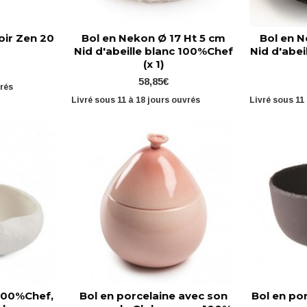
oir Zen 20
Bol en Nekon Ø 17 Ht 5 cm
Bol en N
Nid d'abeille blanc 100%Chef
Nid d'abei
(x 1)
58,85€
vrés
Livré sous 11 à 18 jours ouvrés
Livré sous 11
 100%Chef,
Bol en porcelaine avec son
Bol en por