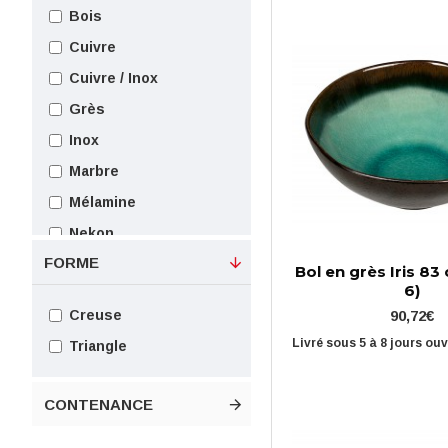
Bois
Blanche / Verte
Cuivre
Bleu / Noir
Cuivre / Inox
Bleu / vert
Grès
Bleue
Inox
Gris
Marbre
Grise
Mélamine
Jaune
Nekon
Marron
FORME
Noix de coco
Bol en grès Iris 83 c
Noir / Bleu
6)
Porcelaine
Noire
Creuse
90,72€
Résine
Rose
Livré sous 5 à 8 jours ou
Triangle
Terre cuite
Rouge
Verre
Turquoise
CONTENANCE
Verte