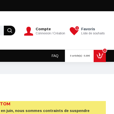
0
Compte
Favoris
Connexion / Création
Liste de souhaits
0
FAQ
0 article(s) - 0,00€
 TOM
5% en juin, nous sommes contraints de suspendre