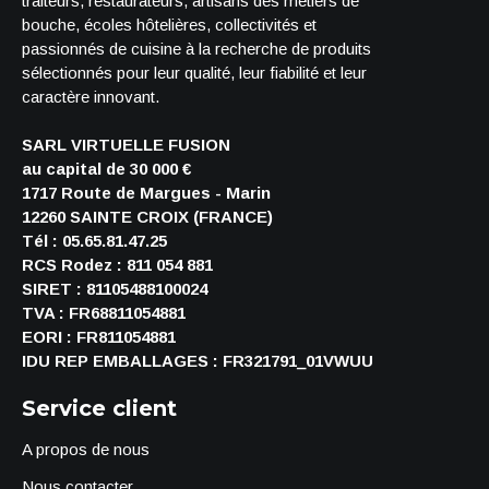
traiteurs, restaurateurs, artisans des métiers de
bouche, écoles hôtelières, collectivités et
passionnés de cuisine à la recherche de produits
sélectionnés pour leur qualité, leur fiabilité et leur
caractère innovant.
SARL VIRTUELLE FUSION
au capital de 30 000 €
1717 Route de Margues - Marin
12260 SAINTE CROIX (FRANCE)
Tél : 05.65.81.47.25
RCS Rodez : 811 054 881
SIRET : 81105488100024
TVA : FR68811054881
EORI : FR811054881
IDU REP EMBALLAGES : FR321791_01VWUU
Service client
A propos de nous
Nous contacter