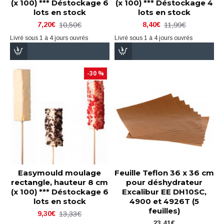
(x 100) *** Déstockage 6
(x 100) *** Déstockage 4
lots en stock
lots en stock
10,50€
11,99€
7,20€
8,40€
Livré sous 1 à 4 jours ouvrés
Livré sous 1 à 4 jours ouvrés
-30 %
Easymould moulage
Feuille Teflon 36 x 36 cm
rectangle, hauteur 8 cm
pour déshydrateur
(x 100) *** Déstockage 6
Excalibur EE DH10SC,
lots en stock
4900 et 4926T (5
feuilles)
13,33€
9,30€
23,41€