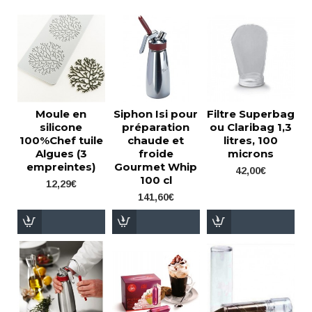
Moule en
Siphon Isi pour
Filtre Superbag
silicone
préparation
ou Claribag 1,3
100%Chef tuile
chaude et
litres, 100
Algues (3
froide
microns
empreintes)
Gourmet Whip
42,00€
100 cl
12,29€
141,60€