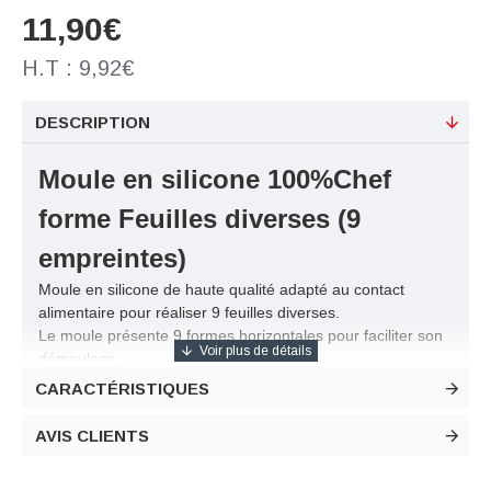
11,90€
H.T : 9,92€
DESCRIPTION
Moule en silicone 100%Chef
forme Feuilles diverses (9
empreintes)
Moule en silicone de haute qualité adapté au contact
alimentaire pour réaliser 9 feuilles diverses.
Le moule présente 9 formes horizontales pour faciliter son
démoulage.
Il supporte des températures de -40°C à +230°C, i
l est
CARACTÉRISTIQUES
donc adapté aux congélateurs.
Convient pour : four, micro-ondes, congélateur et lave-
AVIS CLIENTS
vaisselle.
Toute une collection de feuilles pour votre dressage, toutes