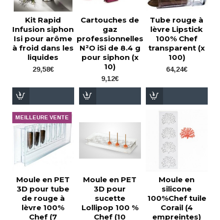
Kit Rapid
Cartouches de
Tube rouge à
Infusion siphon
gaz
lèvre Lipstick
Isi pour arôme
professionnelles
100% Chef
à froid dans les
N²O iSi de 8.4 g
transparent (x
liquides
pour siphon (x
100)
10)
29,58€
64,24€
9,12€
MEILLEURE VENTE
Moule en PET
Moule en PET
Moule en
3D pour tube
3D pour
silicone
de rouge à
sucette
100%Chef tuile
lèvre 100%
Lollipop 100 %
Corail (4
Chef (7
Chef (10
empreintes)