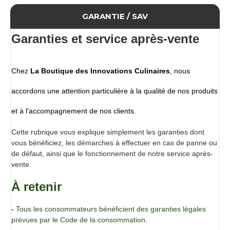
différentes afin que l'originalité de chacune vous permette
de travailler vos décors ou garnitures avec un style
GARANTIE / SAV
différent.
Libérez votre créativité et faites briller votre assiette encore
Garanties et service après-vente
plus.
Caractéristiques 
Moule en silicone 9 empreintes
Chez
La Boutique des Innovations Culinaires
, nous
Dimensions du moule : 39 x 8 x 1 cm
accordons une attention particulière à la qualité de nos produits
Epaisseur empreinte 2 mm
Silicone platine 40SH adapté au contact alimentaire.
et à l'accompagnement de nos clients.
Passe au lave-vaisselle et résiste aux températures du
congélateur, de la cellule de refroidissement rapide et du
Cette rubrique vous explique simplement les garanties dont
four jusqu'à 230°C.
vous bénéficiez, les démarches à effectuer en cas de panne ou
Conditionnement
de défaut, ainsi que le fonctionnement de notre service après-
Moule 9 empreintes vendu à l'unité
vente.
À retenir
-
Tous les consommateurs bénéficient des garanties légales
prévues par le Code de la consommation.