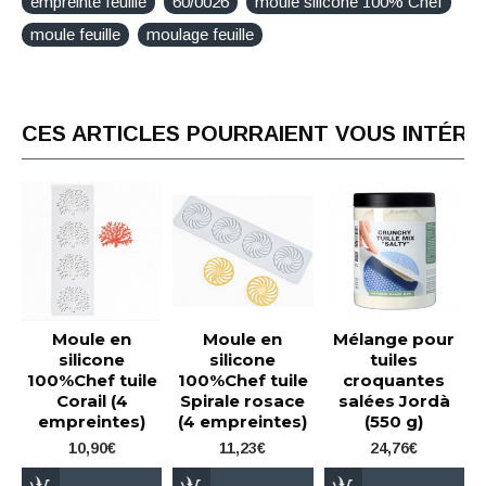
empreinte feuille
60/0026
moule silicone 100% Chef
moule feuille
moulage feuille
CES ARTICLES POURRAIENT VOUS INTÉR
Moule en
Moule en
Mélange pour
silicone
silicone
tuiles
100%Chef tuile
100%Chef tuile
croquantes
Corail (4
Spirale rosace
salées Jordà
empreintes)
(4 empreintes)
(550 g)
10,90€
11,23€
24,76€