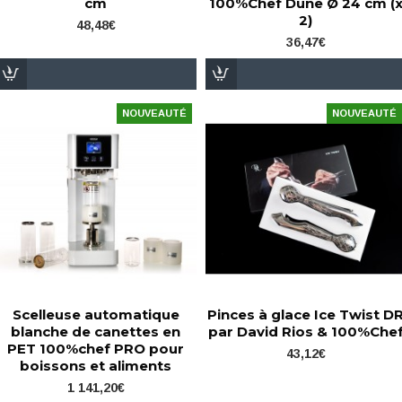
cm
100%Chef Dune Ø 24 cm (
2)
48,48€
36,47€
NOUVEAUTÉ
NOUVEAUTÉ
Scelleuse automatique
Pinces à glace Ice Twist D
blanche de canettes en
par David Rios & 100%Che
PET 100%chef PRO pour
43,12€
boissons et aliments
1 141,20€