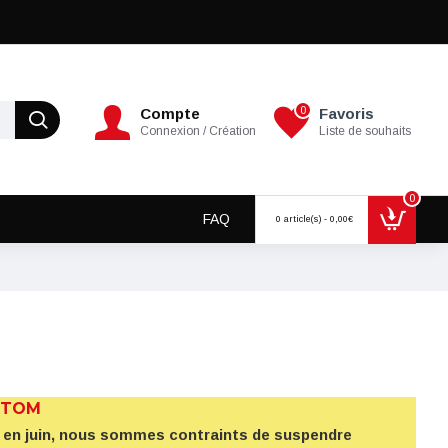
0
Compte
Favoris
Connexion / Création
Liste de souhaits
0
FAQ
0 article(s) - 0,00€
 TOM
5% en juin, nous sommes contraints de suspendre