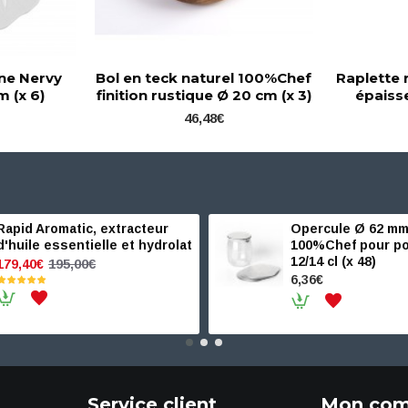
ine Nervy
Bol en teck naturel 100%Chef
Raplette 
m (x 6)
finition rustique Ø 20 cm (x 3)
épaiss
46,48€
Rapid Aromatic, extracteur
Opercule Ø 62 mm
d'huile essentielle et hydrolat
100%Chef pour po
12/14 cl (x 48)
195,00€
179,40€
6,36€
Service client
Mon com