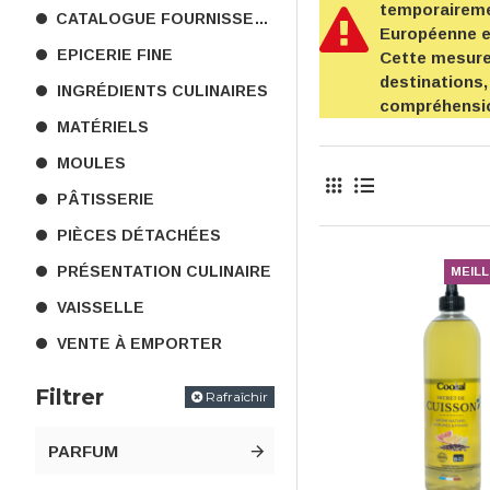
temporairemen
CATALOGUE FOURNISSEURS
Européenne 
EPICERIE FINE
Cette mesure 
destinations,
INGRÉDIENTS CULINAIRES
compréhensi
MATÉRIELS
MOULES
PÂTISSERIE
PIÈCES DÉTACHÉES
PRÉSENTATION CULINAIRE
MEIL
VAISSELLE
VENTE À EMPORTER
Filtrer
Rafraîchir
PARFUM