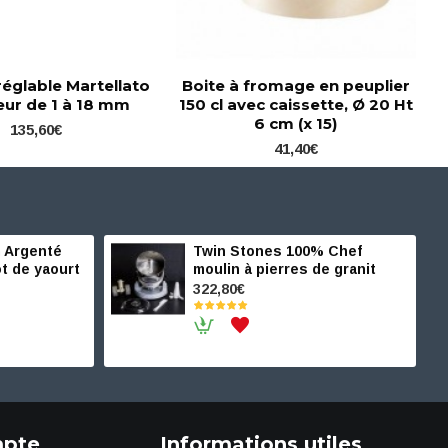
réglable Martellato
Boite à fromage en peuplier
eur de 1 à 18 mm
150 cl avec caissette, Ø 20 Ht
6 cm (x 15)
135,60€
41,40€
 Argenté
Twin Stones 100% Chef
t de yaourt
moulin à pierres de granit
322,80€
pte
Informations utiles