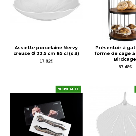
Assiette porcelaine Nervy
Présentoir à ga
creuse Ø 22.5 cm 85 cl (x 3)
forme de cage à
Birdcag
17,82€
87,48€
NOUVEAUTÉ