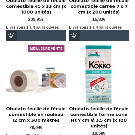
Obulato feuille de fécule
Obulato feuille de fécule
comestible 45 x 33 cm (x
comestible carrée 7 x 7
1000 unités)
cm (x 200 unités)
209,95€
16,83€
Livré sous 1 à 4 jours ouvrés
Livré sous 1 à 4 jours ouvrés
MEILLEURE VENTE
Obulato feuille de fécule
Obulato feuille de fécule
comestible en rouleau
comestible forme cône
12 cm x 300 mètres
Ht 7 cm Ø 3.5 cm (x 100
unités)
79,04€
19,58€