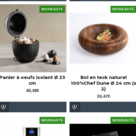
NOUVEAUTÉ
NOUVEAUTÉ
Panier à oeufs isolant Ø 23
Bol en teck naturel
cm
100%Chef Dune Ø 24 cm (
2)
48,48€
36,47€
NOUVEAUTÉ
NOUVEAUTÉ