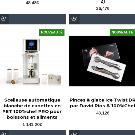
2)
48,48€
36,47€
NOUVEAUTÉ
NOUVEAUTÉ
Scelleuse automatique
Pinces à glace Ice Twist D
blanche de canettes en
par David Rios & 100%Che
PET 100%chef PRO pour
43,12€
boissons et aliments
1 141,20€