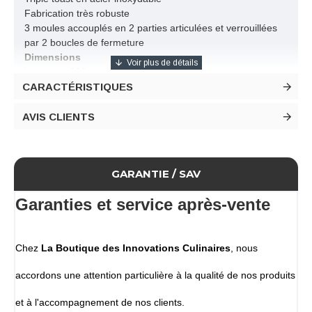
Fabrication très robuste
3 moules accouplés en 2 parties articulées et verrouillées
par 2 boucles de fermeture
Dimensions
Longueur 300 mm
CARACTÉRISTIQUES
Diamètre 70 mm
Poids de pâte par empreinte 300 g
AVIS CLIENTS
GARANTIE / SAV
Garanties et service après-vente
Chez
La Boutique des Innovations Culinaires
, nous
accordons une attention particulière à la qualité de nos produits
et à l'accompagnement de nos clients.