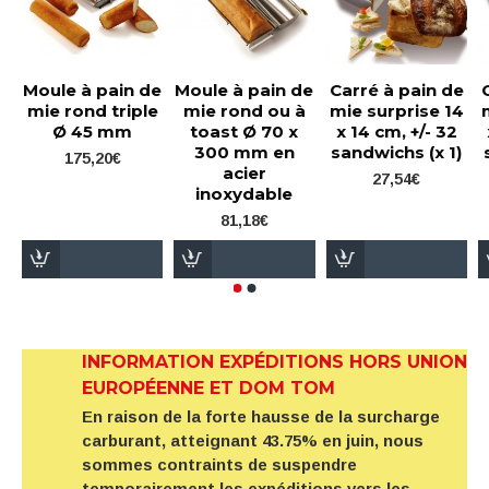
Moule à pain de
Moule à pain de
Carré à pain de
mie rond triple
mie rond ou à
mie surprise 14
Ø 45 mm
toast Ø 70 x
x 14 cm, +/- 32
300 mm en
sandwichs (x 1)
175,20€
acier
27,54€
inoxydable
81,18€
INFORMATION EXPÉDITIONS HORS UNION
EUROPÉENNE ET DOM TOM
En raison de la forte hausse de la surcharge
carburant, atteignant 43.75% en juin, nous
sommes contraints de suspendre
temporairement les expéditions vers les