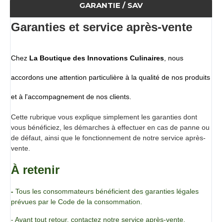
GARANTIE / SAV
Boulgour [BLÉ], crumble de pain [farine de BLÉ, dextrose,
sel], huile de tournesol, arôme bacon 7%, épices 3%
Garanties et service après-vente
[maltodextrine, arôme (fumée), saccharose, herbes et
épices (paprika, oignon), tomate, sel, huile de tournesol,
antioxydant : E301, E392, antiagglomérant : E551, acide
Chez
La Boutique des Innovations Culinaires
, nous
alimentaire : E330], colorant [huile de tournesol,
maltodextrine, colorant : E162, émulsifiant : E472c, acide
accordons une attention particulière à la qualité de nos produits
alimentaire : E330]
Allergène : Gluten
et à l'accompagnement de nos clients.
Valeurs nutritionnelles : (/100 gr)
Energie (kJ)
1544
Cette rubrique vous explique simplement les garanties dont
Energie (Kcal)
369
vous bénéficiez, les démarches à effectuer en cas de panne ou
Protéines (gramme)
11,6
de défaut, ainsi que le fonctionnement de notre service après-
Glucides (gramme)
58,6
vente.
- dont sucre (gramme)
2,6
À retenir
Graisse (gramme)
8,7
- dont saturé (gramme)
0,8
Fibres (gramme)
3,9
-
Tous les consommateurs bénéficient des garanties légales
Sel (gramme)
4
prévues par le Code de la consommation.
Conditionnement
- Avant tout retour, contactez notre service après-vente.