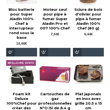
Bloc batterie
Moteur seul
Sciure de bois
pour Super
pour pipe à
d'olivier pour
Aladin 100%
fumer Super
pipe à fumer
Chef à
Aladin Pro et
Aladin 100%
interrupteur
007 100% Chef
Chef (80 g)
rond sous la
7,64€
6,44€
base
16,68€
MEILLEURE VENTE
Foam kit
Cartouches de
Plat japonais
Deluxe
gaz
en inox avec
100%Chef pour
professionnelles
grille 20.5 x 15
créer des
N²O iSi de 8.4 g
cm