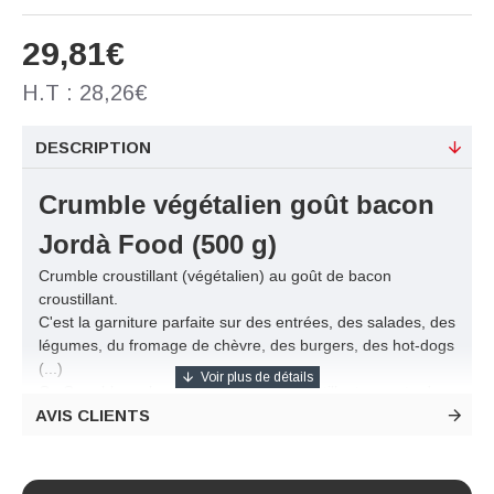
29,81€
H.T : 28,26€
DESCRIPTION
Crumble végétalien goût bacon
Jordà Food (500 g)
Crumble croustillant (végétalien) au goût de bacon
croustillant.
C'est la garniture parfaite sur des entrées, des salades, des
légumes, du fromage de chèvre, des burgers, des hot-dogs
(...)
Ce Crumble au bon goût de bacon croustillant apporte de
AVIS CLIENTS
la texture à vos plats et peut être utilisé comme finition ou
décoration.
À saupoudrer au dernier moment sur vos préparations
Composition