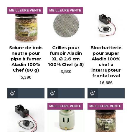
MEILLEURE VENTE
MEILLEURE VENTE
Sciure de bois
Grilles pour
Bloc batterie
neutre pour
fumoir Aladin
pour Super
pipe à fumer
XL Ø 2.6 cm
Aladin 100%
Aladin 100%
100% Chef (x 5)
chef à
Chef (80 g)
interrupteur
3,53€
frontal oval
5,39€
16,68€
MEILLEURE VENTE
MEILLEURE VENTE