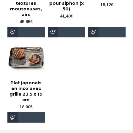
textures
pour siphon (x
15,12€
mousseuses,
50)
airs
41,40€
45,65€
Plat japonais
en inox avec
grille 23.5 x 19
cm
18,00€