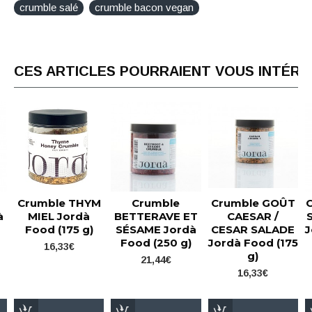
crumble salé
crumble bacon vegan
CES ARTICLES POURRAIENT VOUS INTÉR
Crumble THYM
Crumble
Crumble GOÛT
à
MIEL Jordà
BETTERAVE ET
CAESAR /
Food (175 g)
SÉSAME Jordà
CESAR SALADE
J
Food (250 g)
Jordà Food (175
16,33€
g)
21,44€
16,33€