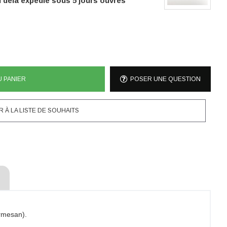
delà expédié sous 5 jours ouvrés
U PANIER
POSER UNE QUESTION
 À LA LISTE DE SOUHAITS
armesan).