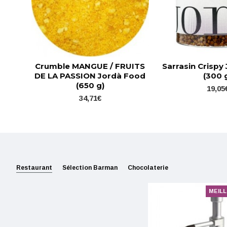
Crumble MANGUE / FRUITS
Sarrasin Crispy
DE LA PASSION Jordà Food
(300 
(650 g)
19,05
34,71€
Restaurant
Sélection Barman
Chocolaterie
MEIL