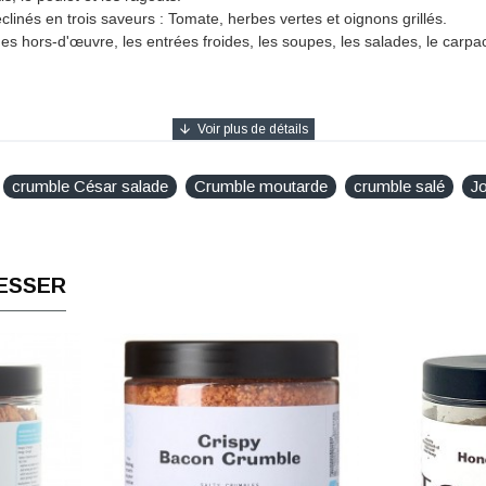
clinés en trois saveurs :
Tomate, herbes vertes et oignons grillés.
es hors-d'œuvre, les entrées froides, les soupes, les salades, le carpacc
crumble César salade
Crumble moutarde
crumble salé
J
, dextrose], huile de tournesol,
MOUTARDE
en poudre 7%,
SÉSAME
, 
ESSER