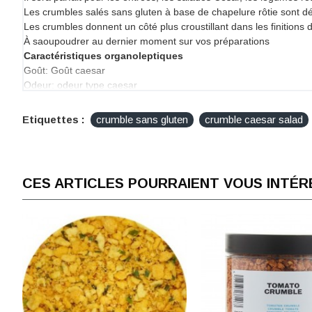
Les crumbles salés sans gluten à base de chapelure rôtie sont dé
Les crumbles donnent un côté plus croustillant dans les finitions d
À saoupoudrer au dernier moment sur vos préparations
Caractéristiques organoleptiques
Goût: Goût caesar
Odeur: odeur type caesar
Apparence: Crumble (voir photo)
Texture: Texture Crispy - Croquante
Etiquettes :
crumble sans gluten
crumble caesar salad
Couleur: jaune foncé avec des pièces vertes (voir photo)
Composition
Crumble [farine de riz, farine de pois chiche, amidon de maïs, sel
ciboulette, ail en poudre, arôme (fromage)
CES ARTICLES POURRAIENT VOUS INTÉR
Allergènes :
MOUTARDE - SÉSAME
Peut contenir des traces de soja et sulfites
Sans gluten
Vegan
OGM FREE
Valeurs nutritionnelles : (/100 gr)
Energie
1916 KJ
458 Kcal
Graisses
22.2 g