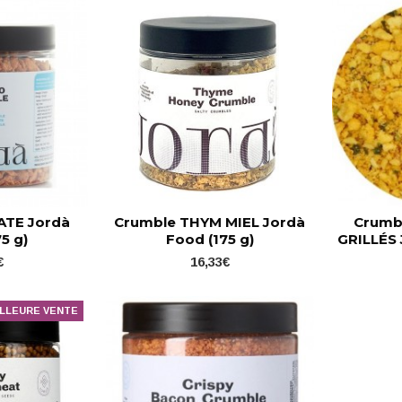
ATE Jordà
Crumble THYM MIEL Jordà
Crumb
5 g)
Food (175 g)
GRILLÉS 
€
16,33€
LLEURE VENTE