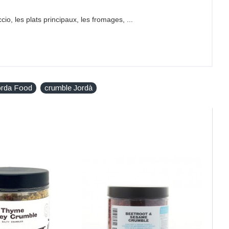
io, les plats principaux, les fromages, ...
orda Food
crumble Jordà
vinaigre de riz en poudre [maltodextrine, vinaigre de riz],