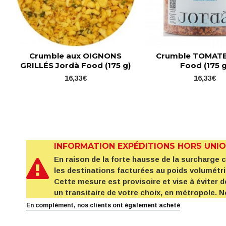
Dont saturées 2.4 g
Glucides
53 g
Dont sucres 2.2 g
Protéines 11.5 g
sel
2.22 g
fibres
5.3 gr
Crumble aux OIGNONS
Crumble TOMATE
GRILLÉS Jordà Food (175 g)
Food (175 g
Conditionnement
Pot de 175 g
16,33€
16,33€
INFORMATION EXPÉDITIONS HORS UNI
En raison de la forte hausse de la surcharge
les destinations facturées au poids volumétr
Cette mesure est provisoire et vise à éviter d
un transitaire de votre choix, en métropole.
En complément, nos clients ont également acheté