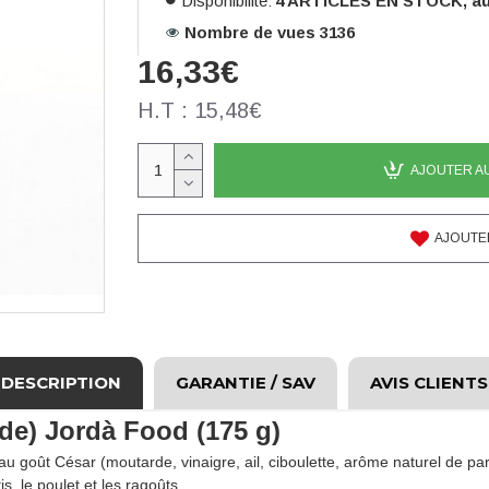
Disponibilité:
4 ARTICLES EN STOCK, au 
Nombre de vues 3136
16,33€
H.T : 15,48€
AJOUTER A
AJOUTER
DESCRIPTION
GARANTIE / SAV
AVIS CLIENTS
de) Jordà Food (175 g)
au goût César (moutarde, vinaigre, ail, ciboulette, arôme naturel de p
s, le poulet et les ragoûts.