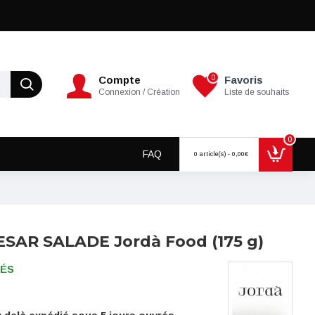
0
Compte
Favoris
Connexion / Création
Liste de souhaits
0
FAQ
0 article(s) - 0,00€
SAR SALADE Jordà Food (175 g)
RÉS