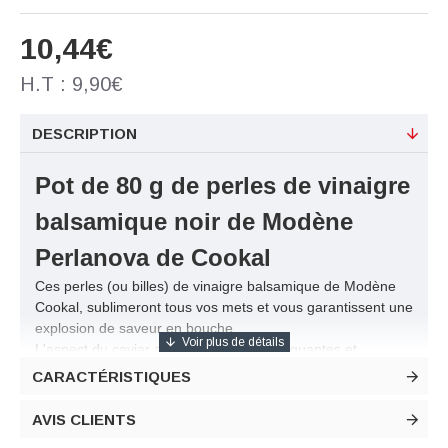
10,44€
H.T : 9,90€
DESCRIPTION
Pot de 80 g de perles de vinaigre
balsamique noir de Modène
Perlanova de Cookal
Ces perles (ou billes) de vinaigre balsamique de Modène
Cookal, sublimeront tous vos mets et vous garantissent une
explosion de saveur en bouche.
L'aspect du caviar avec des sphères craquantes et
liquides au coeur, à base de vinaigre balsamique de
CARACTÉRISTIQUES
Modène
GRAND PRIX DE L'INNOVATION SIAL 2012
AVIS CLIENTS
Descriptif technique