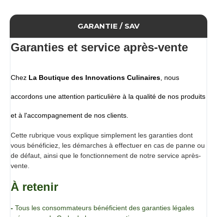
Pot de 80 g de perles (ou billes) de vinaigre balsamique de
Modène "Cookal".
Pour sublimer tous vos mets et vous garantir une explosion
GARANTIE / SAV
de saveur en bouche.
Vous découvrirez ainsi l'aspect du caviar avec des sphères
Garanties et service après-vente
craquantes et liquides au coeur, à base de vinaigre
balsamique de Modène
Conseils d'utilisation
Chez
La Boutique des Innovations Culinaires
, nous
Conserver dans un endroit frais, loin de toutes sources de
chaleur.
accordons une attention particulière à la qualité de nos produits
Les perles peuvent être conservées jusque la date
limite d'utilisation optimale (DLUO), même après
et à l'accompagnement de nos clients.
ouverture du pot, à la condition qu'elles soient bien
Cette rubrique vous explique simplement les garanties dont
dans leur
vous bénéficiez, les démarches à effectuer en cas de panne ou
bain" de vinaigre
de défaut, ainsi que le fonctionnement de notre service après-
Après ouverture, conserver au frais.
vente.
Conditionnement
Pot de 80 g vendu à l'unité
À retenir
-
Tous les consommateurs bénéficient des garanties légales