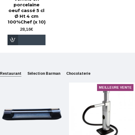
porcelaine
oeuf cassé 5 cl
Ø Ht 4 cm
100%Chef (x 10)
28,16€
Restaurant
Sélection Barman
Chocolaterie
MEILLEURE VENTE