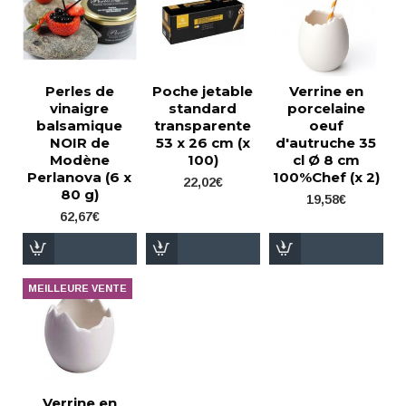
Perles de
Poche jetable
Verrine en
vinaigre
standard
porcelaine
balsamique
transparente
oeuf
NOIR de
53 x 26 cm (x
d'autruche 35
Modène
100)
cl Ø 8 cm
Perlanova (6 x
100%Chef (x 2)
22,02€
80 g)
19,58€
62,67€
MEILLEURE VENTE
Verrine en