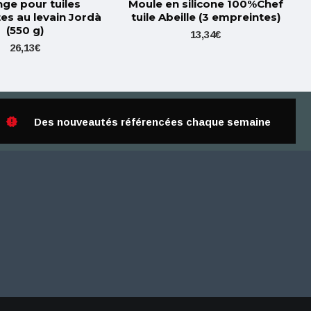
ge pour tuiles
Moule en silicone 100%Chef
es au levain Jordà
tuile Abeille (3 empreintes)
(550 g)
13,34€
26,13€
Des nouveautés référencées chaque semaine