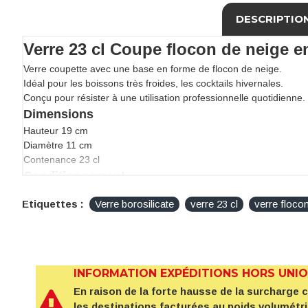
DESCRIPTIO
Verre 23 cl Coupe flocon de neige e
Verre coupette avec une base en forme de flocon de neige.
Idéal pour les boissons très froides, les cocktails hivernales.
Conçu pour résister à une utilisation professionnelle quotidienne.
Dimensions
Hauteur 19 cm
Diamètre 11 cm
Contenance 23 cl
Conditionnement
Verre vendu à l'unité
Etiquettes :
Verre borosilicate
verre 23 cl
verre floco
INFORMATION EXPÉDITIONS HORS UNI
En raison de la forte hausse de la surcharge
les destinations facturées au poids volumétr