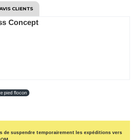
AVIS CLIENTS
ass Concept
re pied flocon
nts de suspendre temporairement les expéditions vers
-TOM