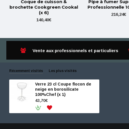
Coque de cuisson &
Pipe à fumer Sup
brochette Cookgreen Cookal
Professionnelle 
(x 6)
216,24€
140,40€
Vente aux professionnels et particuliers
Récemment visités
Les plus visités
Verre 23 cl Coupe flocon de
neige en borosilicate
100%Chef (x 1)
43,70€