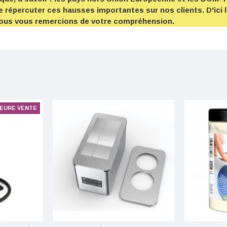
e répercuter ces hausses importantes sur nos clients. D'ici 
 Nous vous remercions de votre compréhension.
LEURE VENTE