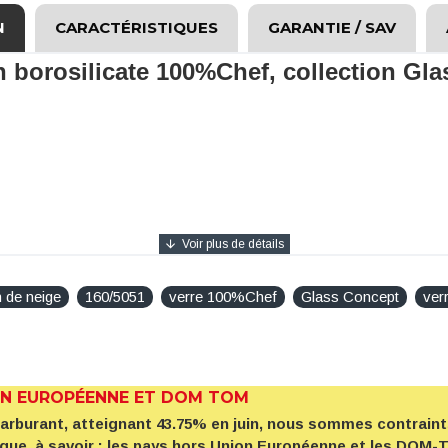
N
CARACTÉRISTIQUES
GARANTIE / SAV
n borosilicate 100%Chef
, collection Gl
n de neige
160/5051
verre 100%Chef
Glass Concept
ver
ON EUROPÉENNE ET DOM TOM
 carburant, atteignant 43.75% en juin, nous sommes contrai
ique, à savoir : les pays hors Union Européenne et les DOM