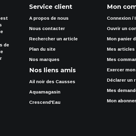
Service client
Mon com
 est
A propos de nous
Connexion / 
s
Nous contacter
Ouvrir un co
ie
Rechercher un article
Mon panier d
rs de
Plan du site
Mes articles
de
r
Nos marques
Mes comma
Nos liens amis
Exercer mon 
Déclarer un 
Ail noir des Causses
Mes demande
Aquamagasin
Mon abonnem
Crescend'Eau