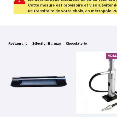
Cette mesure est provisoire et vise à éviter d
un transitaire de votre choix, en métropole.
Restaurant
Sélection Barman
Chocolaterie
MEIL