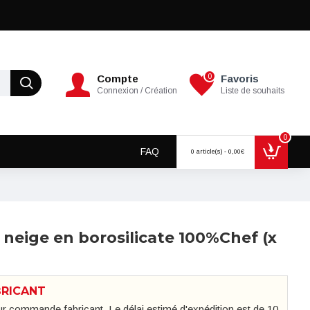
0
Compte
Favoris
Connexion / Création
Liste de souhaits
0
FAQ
0 article(s) - 0,00€
 neige en borosilicate 100%Chef (x
BRICANT
sur commande fabricant. Le délai estimé d'expédition est de 10