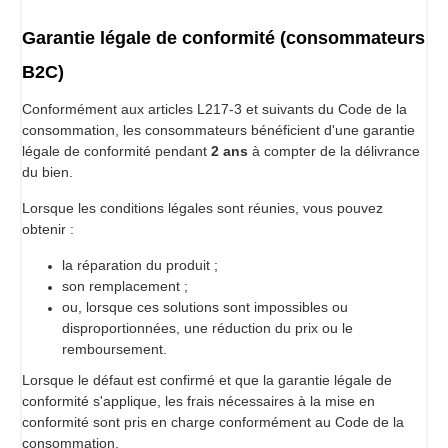
Jusqu'à 10 portions de 80g en seulement 60 secondes.
Pratique
Garantie légale de conformité (consommateurs
Easy Giaz peut utiliser les bols communs de 1,3 l,
garantissant la compatibilité avec les bols de toutes les
B2C)
autres marques sur le marché actuel.
Qualité
Conformément aux articles L217-3 et suivants du Code de la
Entièrement fabriqué en Italie.
consommation, les consommateurs bénéficient d'une garantie
Sécurité
légale de conformité pendant
2 ans
à compter de la délivrance
Le système spécial de montage des lames rend impossible
du bien.
tout démontage accidentel des lames.
Lorsque les conditions légales sont réunies, vous pouvez
Silencieux
obtenir :
Il garantit un travail silencieux grâce à la conception
spéciale des lames et au fait que le bol est encapsulé à
la réparation du produit ;
l'intérieur.
son remplacement ;
Efficace
ou, lorsque ces solutions sont impossibles ou
La lame de coupe est séparée de la lame d'émulsion, car
disproportionnées, une réduction du prix ou le
c'est la seule qui, normalement, peut s'abîmer avec le
remboursement.
temps. L'avantage est un coût de maintenance réduit.
La lame de coupe présente également une forme conique,
Lorsque le défaut est confirmé et que la garantie légale de
ce qui réduit le bruit et rend difficilement possible son
conformité s'applique, les frais nécessaires à la mise en
endommagement en raison d'une congélation imparfaite ou
conformité sont pris en charge conformément au Code de la
de bulles d'air dans la préparation.
consommation.