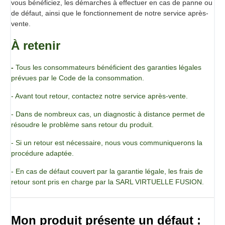
vous bénéficiez, les démarches à effectuer en cas de panne ou
comestibles de différentes textures
de défaut, ainsi que le fonctionnement de notre service après-
Panneau de commande tactile concu pour une utilisation
vente.
intuitive
Mécanisme sûr de démontage du jeu de lames pour un
À retenir
nettoyage rapide
Vitesse d'exécution rapide : 10 portions de 80 g peuvent
-
Tous les consommateurs bénéficient des garanties légales
être réalisées en 60 secondes
prévues par le Code de la consommation.
Verrouillage efficace du bol pour une sécurité accrue
Programmation possible de cycles répétitifs
- Avant tout retour, contactez notre service après-vente.
Couteau broyeur mélangeur assurant une texture parfaite
des glaces et sorbets
- Dans de nombreux cas, un diagnostic à distance permet de
Programme de nettoyage rapide à utiliser entre 2
résoudre le problème sans retour du produit.
traitements de préparations différentes
Flux d'air avec pression : 1,8bar. Possibilté de flux d'air
- Si un retour est nécessaire, nous vous communiquerons la
sans pression ou d'absence d'air
procédure adaptée.
3 vitesses de rotation du couteau : 220 (mélange), 2500 et
- En cas de défaut couvert par la garantie légale, les frais de
3500 tr/min
retour sont pris en charge par la SARL VIRTUELLE FUSION.
Bols inox capacité 1,3L , compatibles avec les autres
modèles du marché
Livré avec 2 bols + couvercles
Accessoire couteau à double hélice pour aliments solides
Mon produit présente un défaut :