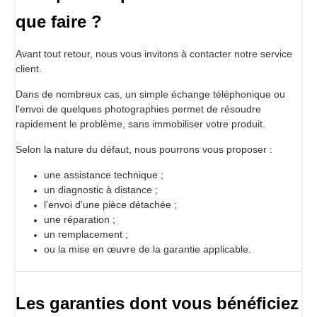
en option
Caractéristiques
que faire ?
Polyvalent
6 vitesses verticales différentes et 3 vitesses de rotation,
Avant tout retour, nous vous invitons à contacter notre service
pour stimuler votre créativité et accélérer, si nécessaire, les
client.
temps de préparation.
Dans de nombreux cas, un simple échange téléphonique ou
10 portions en seulement 60 secondes. Pour chaque
l'envoi de quelques photographies permet de résoudre
portion, il est possible de paramétrer jusqu'à 2 descentes,
rapidement le problème, sans immobiliser votre produit.
même avec des réglages de vitesse différents pour la
descente et la rotation.
Selon la nature du défaut, nous pourrons vous proposer :
Innovant
Connectez-le à Internet pour les mises à jour logicielles et
une assistance technique ;
l'assistance à distance.
un diagnostic à distance ;
Précis
l'envoi d'une pièce détachée ;
Il peut préparer des portions aussi petites que 20 g ou
une réparation ;
aussi grandes que les 80 g plus traditionnels.
un remplacement ;
Souple
ou la mise en œuvre de la garantie applicable.
Il peut émulsionner à 1,8 bar, à pression normale ou avec
un flux d'air traversant la préparation ; cela permet
différentes textures pour votre produit fini.
Les garanties dont vous bénéficiez
Rapide