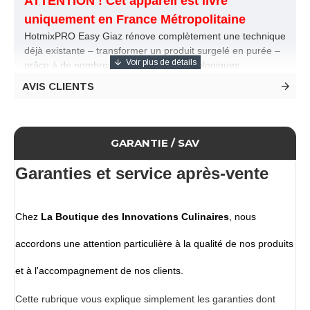
ATTENTION ! Cet appareil est livré
uniquement en France Métropolitaine
HotmixPRO Easy Giaz rénove complètement une technique
déjà existante – transformer un produit surgelé en purée –
grâce à de nombreuses solutions technologiques
innovantes et intuitives.
AVIS CLIENTS
Il peut optimiser l'efficacité de n'importe quelle cuisine,
permettant de stocker n'importe quel type de préparation
surgelée et de l'émulsionner plus tard.
Une solution idéale pour la préparation instantanée de
GARANTIE / SAV
glaces et de sorbets, ainsi que de crèmes et d'émulsions,
avec un système de gestion et d'organisation parfait pour
Garanties et service après-vente
toutes les recettes pouvant être congelées et stockées
dans un endroit réfrigéré.
Dotés d'une extrême facilité d'utilisation, de praticité, de
Chez
La Boutique des Innovations Culinaires
, nous
puissance, de rapidité et de confort, HotmixPRO Easy Giaz
offre des performances inégalées par rapport à la
accordons une attention particulière à la qualité de nos produits
concurrence.
Descriptif
et à l'accompagnement de nos clients.
Turbine à aliments congelés(entre -18 et-24 °C) pour la
Cette rubrique vous explique simplement les garanties dont
production rapide de glace, sorbets et autres produits