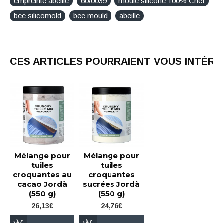
empreinte abeille
60/0039
moule silicone 100% Chef
bee silicomold
bee mould
abeille
CES ARTICLES POURRAIENT VOUS INTÉR
Mélange pour
Mélange pour
tuiles
tuiles
croquantes au
croquantes
cacao Jordà
sucrées Jordà
(550 g)
(550 g)
26,13€
24,76€