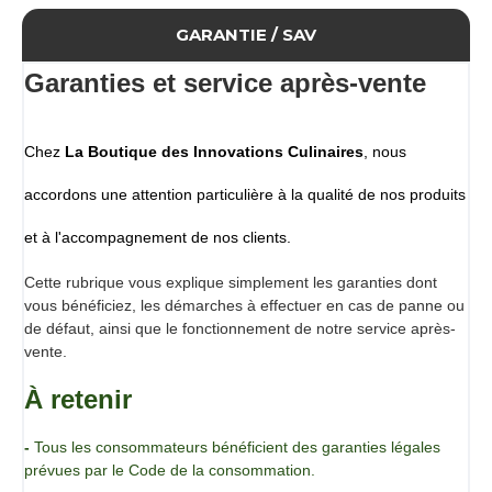
Un hommage à cet insecte incroyable et productif qui vous
GARANTIE / SAV
permet de polliniser les fleurs et de donner le meilleur sous
forme de miel. Faites voler votre esprit !!
Garanties et service après-vente
Caractéristiques 
Moule en silicone 3 empreintes
Dimensions du moule : 32 x 10 x 1 cm
Chez
La Boutique des Innovations Culinaires
, nous
Epaisseur empreinte 2 mm
Silicone platine 40SH adapté au contact alimentaire.
accordons une attention particulière à la qualité de nos produits
Passe au lave-vaisselle et résiste aux températures du
congélateur, de la cellule de refroidissement rapide et du
et à l'accompagnement de nos clients.
four jusqu'à 230°C.
Conditionnement
Cette rubrique vous explique simplement les garanties dont
Moule 3 empreintes vendu à l'unité
vous bénéficiez, les démarches à effectuer en cas de panne ou
de défaut, ainsi que le fonctionnement de notre service après-
vente.
À retenir
-
Tous les consommateurs bénéficient des garanties légales
prévues par le Code de la consommation.