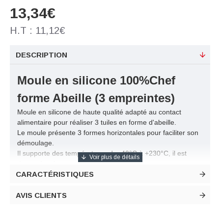
13,34€
H.T : 11,12€
DESCRIPTION
Moule en silicone 100%Chef
forme Abeille (3 empreintes)
Moule en silicone de haute qualité adapté au contact
alimentaire pour réaliser 3 tuiles en forme d'abeille.
Le moule présente 3 formes horizontales pour faciliter son
démoulage.
Il supporte des températures de -40°C à +230°C, i
l est
donc adapté aux congélateurs.
CARACTÉRISTIQUES
Convient pour : four, micro-ondes, congélateur et lave-
vaisselle.
Cette tuile vous permet de laisser libre cours à votre
AVIS CLIENTS
imagination, d'ouvrir vos ailes créatives et de placer votre
reine des abeilles là où elle le mérite.