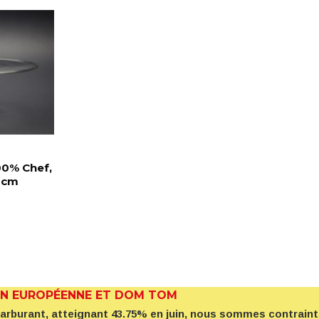
00% Chef,
 cm
ON EUROPÉENNE ET DOM TOM
 carburant, atteignant 43.75% en juin, nous sommes contrai