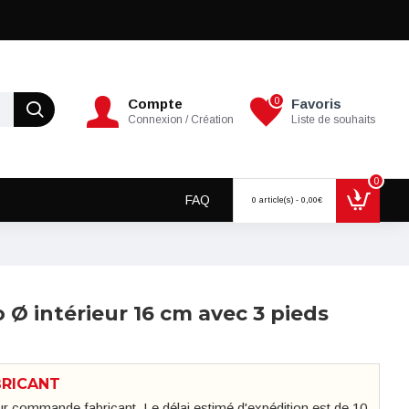
0
Compte
Favoris
Connexion / Création
Liste de souhaits
0
FAQ
0 article(s) - 0,00€
 Ø intérieur 16 cm avec 3 pieds
BRICANT
sur commande fabricant. Le délai estimé d'expédition est de 10