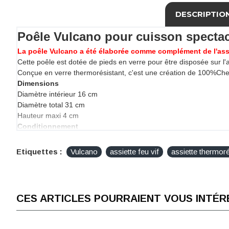
DESCRIPTIO
Poêle Vulcano pour cuisson spectacl
La poêle Vulcano a été élaborée comme complément de l'assie
Cette poêle est dotée de pieds en verre pour être disposée sur l'
Conçue en verre thermorésistant, c'est une création de 100%Che
Dimensions
Diamètre intérieur 16 cm
Diamètre total 31 cm
Hauteur maxi 4 cm
Conditionnement
Poêle Vulcano vendue à l'unité
Etiquettes :
Vulcano
assiette feu vif
assiette thermoré
CES ARTICLES POURRAIENT VOUS INTÉR