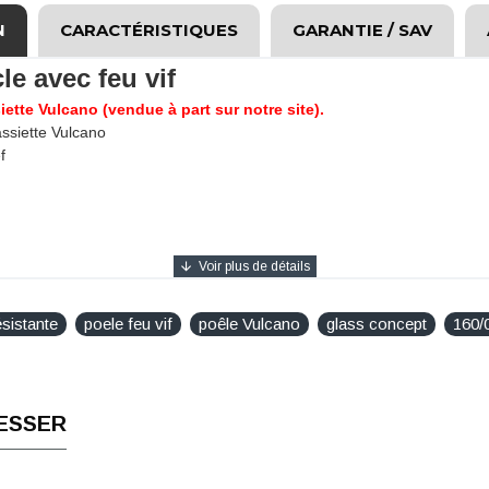
N
CARACTÉRISTIQUES
GARANTIE / SAV
e avec feu vif
tte Vulcano (vendue à part sur notre site).
assiette Vulcano
f
sistante
poele feu vif
poêle Vulcano
glass concept
160/
ESSER