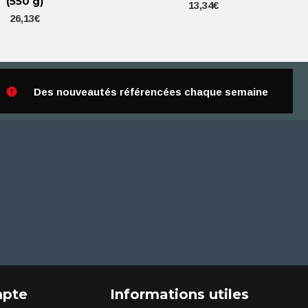
(550 g)
13,34€
26,13€
Des nouveautés référencées chaque semaine
pte
Informations utiles