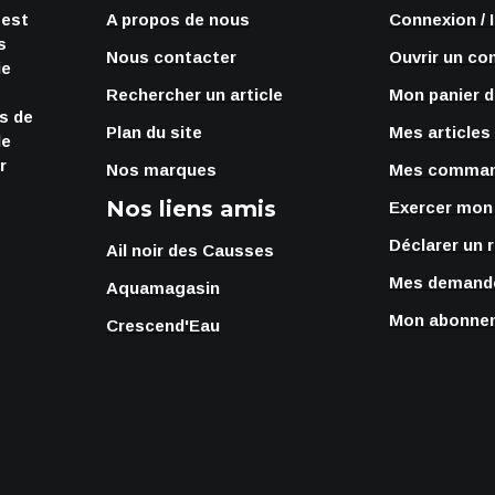
 est
A propos de nous
Connexion / 
s
Nous contacter
Ouvrir un co
ie
Rechercher un article
Mon panier d
rs de
Plan du site
Mes articles
de
r
Nos marques
Mes comma
Nos liens amis
Exercer mon 
Déclarer un 
Ail noir des Causses
Mes demande
Aquamagasin
Mon abonnem
Crescend'Eau