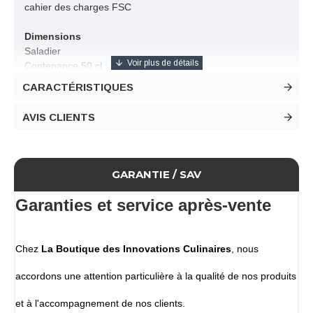
cahier des charges FSC
Dimensions
Saladier
Contenance 50 cl
Diamètre 150 mm
CARACTÉRISTIQUES
Hauteur 50 mm
Couvercle
AVIS CLIENTS
Diamètre 152 mm
Hauteur 20 mm
Conditionnement
GARANTIE / SAV
Lot de 300 saladiers + 300 couvercles
Garanties et service après-vente
Chez
La Boutique des Innovations Culinaires
, nous
accordons une attention particulière à la qualité de nos produits
et à l'accompagnement de nos clients.