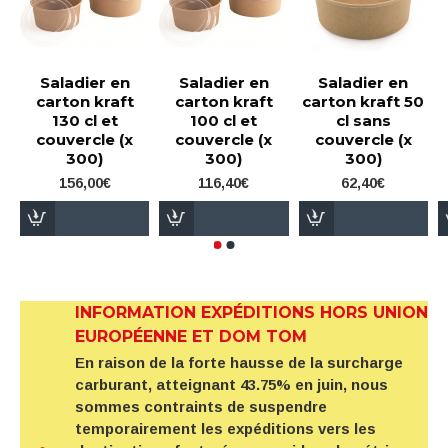
Saladier en
Saladier en
Saladier en
carton kraft
carton kraft
carton kraft 50
130 cl et
100 cl et
cl sans
couvercle (x
couvercle (x
couvercle (x
300)
300)
300)
156,00€
116,40€
62,40€
INFORMATION EXPÉDITIONS HORS UNION
EUROPÉENNE ET DOM TOM
En raison de la forte hausse de la surcharge
carburant, atteignant 43.75% en juin, nous
sommes contraints de suspendre
temporairement les expéditions vers les