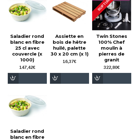
RUPTURE
Saladier rond
Assiette en
Twin Stones
blanc en fibre
bois de hêtre
100% Chef
25 cl avec
huilé, palette
moulin à
couvercle (x
30 x 20 cm (x 1)
pierres de
1000)
granit
16,37€
147,42€
322,80€
Saladier rond
blanc en fibre