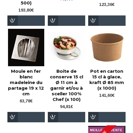
500)
123,36€
193,80€
Moule en fer
Boite de
Pot en carton
blanc
conserve 15 cl
15 cl à glace,
madeleine du
Ø 11 cm à
kraft Ø 85 mm
partage 19 x 12
garnir et/ou à
(x 1000)
cm
sceller 100%
141,60€
Chef (x 100)
63,78€
94,81€
MEILLEURE VENTE