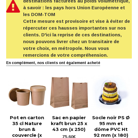
destinations facturées au poids volumétrique,
à savoir : les pays hors Union Européenne et
les DOM-TOM
Cette mesure est provisoire et vise à éviter de
répercuter ces hausses importantes sur nos
clients. D'ici la reprise de ces destinations,
nous pouvons livrer chez un transitaire de
votre choix, en métropole. Nous vous
remercions de votre compréhension.
En complément, nos clients ont également acheté
Pot en carton
Sac en papier
Socle noir PS Ø
35 cl Nature
kraft brun 25 x
95 mm et
brun &
43 cm (x 250)
dôme PVC Ht
couvercle (x
92 mm (x 180)
75,60€