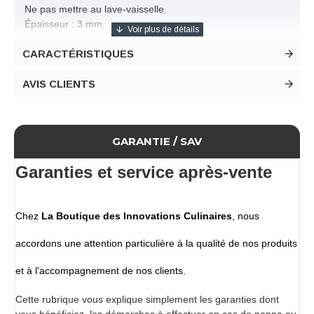
Ne pas mettre au lave-vaisselle.
Épaisseur : 3 mm.
Conditionnement
CARACTÉRISTIQUES
Lot de 4 assiettes en ardoise
AVIS CLIENTS
GARANTIE / SAV
Garanties et service après-vente
Chez
La Boutique des Innovations Culinaires
, nous
accordons une attention particulière à la qualité de nos produits
et à l'accompagnement de nos clients.
Cette rubrique vous explique simplement les garanties dont
vous bénéficiez, les démarches à effectuer en cas de panne ou