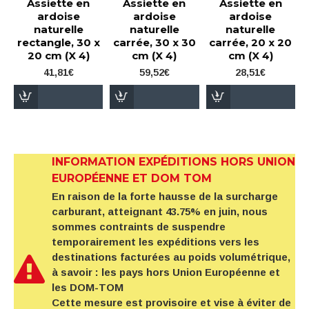
Assiette en
Assiette en
Assiette en
ardoise
ardoise
ardoise
naturelle
naturelle
naturelle
rectangle, 30 x
carrée, 30 x 30
carrée, 20 x 20
20 cm (X 4)
cm (X 4)
cm (X 4)
41,81€
59,52€
28,51€
INFORMATION EXPÉDITIONS HORS UNION
EUROPÉENNE ET DOM TOM
En raison de la forte hausse de la surcharge
carburant, atteignant 43.75% en juin, nous
sommes contraints de suspendre
temporairement les expéditions vers les
destinations facturées au poids volumétrique,
à savoir : les pays hors Union Européenne et
les DOM-TOM
Cette mesure est provisoire et vise à éviter de