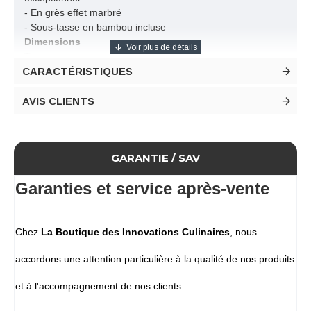
- En grès effet marbré
- Sous-tasse en bambou incluse
Dimensions
Tasse
CARACTÉRISTIQUES
Diamètre extérieur haut 68 mm
Diamètre extérieur bas 110 mm
Hauteur 71 mm
AVIS CLIENTS
Contenance totale 20 cl
Sous tasse
En bambou
GARANTIE / SAV
Conditionnement
Lot de 6 tasses en grès et 6 sous tasses en bambou
Garanties et service après-vente
Chez
La Boutique des Innovations Culinaires
, nous
accordons une attention particulière à la qualité de nos produits
et à l'accompagnement de nos clients.