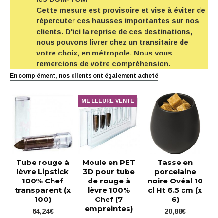
Cette mesure est provisoire et vise à éviter de
répercuter ces hausses importantes sur nos
clients. D'ici la reprise de ces destinations,
nous pouvons livrer chez un transitaire de
votre choix, en métropole. Nous vous
remercions de votre compréhension.
En complément, nos clients ont également acheté
MEILLEURE VENTE
Tube rouge à
Moule en PET
Tasse en
lèvre Lipstick
3D pour tube
porcelaine
100% Chef
de rouge à
noire Ovéal 10
transparent (x
lèvre 100%
cl Ht 6.5 cm (x
100)
Chef (7
6)
empreintes)
64,24€
20,88€