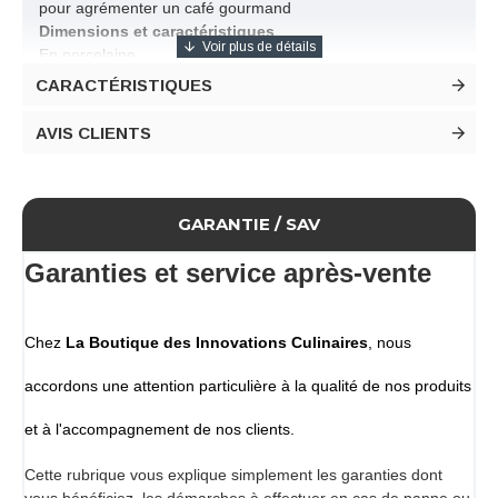
pour agrémenter un café gourmand
Dimensions et caractéristiques
En porcelaine
Couleur blanche
CARACTÉRISTIQUES
Contenance 10 cl
Diamètre 45 mm
AVIS CLIENTS
Hauteur 65 mm
Conditionnement
Lot de 6 verrines forme oeuf 10 cl
GARANTIE / SAV
Garanties et service après-vente
Chez
La Boutique des Innovations Culinaires
, nous
accordons une attention particulière à la qualité de nos produits
et à l'accompagnement de nos clients.
Cette rubrique vous explique simplement les garanties dont
vous bénéficiez, les démarches à effectuer en cas de panne ou