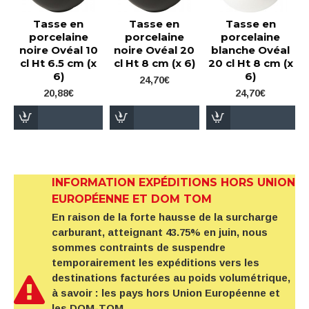
Tasse en
Tasse en
Tasse en
porcelaine
porcelaine
porcelaine
noire Ovéal 10
noire Ovéal 20
blanche Ovéal
cl Ht 6.5 cm (x
cl Ht 8 cm (x 6)
20 cl Ht 8 cm (x
6)
6)
24,70€
20,88€
24,70€
INFORMATION EXPÉDITIONS HORS UNION
EUROPÉENNE ET DOM TOM
En raison de la forte hausse de la surcharge
carburant, atteignant 43.75% en juin, nous
sommes contraints de suspendre
temporairement les expéditions vers les
destinations facturées au poids volumétrique,
à savoir : les pays hors Union Européenne et
les DOM-TOM