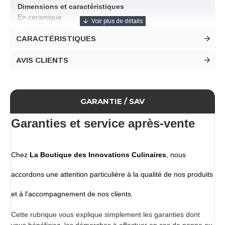
Dimensions et caractéristiques
En ceramique
Couleur vert amande
CARACTÉRISTIQUES
Contenance 10 cl
Diamètre 58 mm
Hauteur 60 mm
AVIS CLIENTS
Conditionnement
Lot de 12 verrines en céramique
GARANTIE / SAV
Garanties et service après-vente
Chez
La Boutique des Innovations Culinaires
, nous
accordons une attention particulière à la qualité de nos produits
et à l'accompagnement de nos clients.
Cette rubrique vous explique simplement les garanties dont
vous bénéficiez, les démarches à effectuer en cas de panne ou