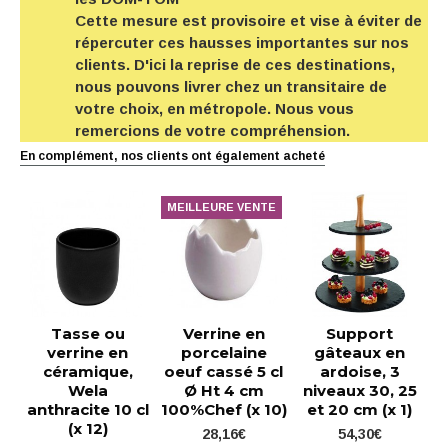
Cette mesure est provisoire et vise à éviter de
répercuter ces hausses importantes sur nos
clients. D'ici la reprise de ces destinations,
nous pouvons livrer chez un transitaire de
votre choix, en métropole. Nous vous
remercions de votre compréhension.
En complément, nos clients ont également acheté
MEILLEURE VENTE
Tasse ou
Verrine en
Support
verrine en
porcelaine
gâteaux en
céramique,
oeuf cassé 5 cl
ardoise, 3
Wela
Ø Ht 4 cm
niveaux 30, 25
anthracite 10 cl
100%Chef (x 10)
et 20 cm (x 1)
(x 12)
28,16€
54,30€