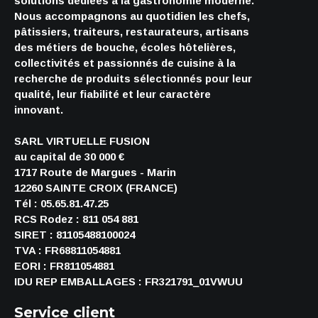
solutions dédiées à la gastronomie moderne.
Nous accompagnons au quotidien les chefs,
pâtissiers, traiteurs, restaurateurs, artisans
des métiers de bouche, écoles hôtelières,
collectivités et passionnés de cuisine à la
recherche de produits sélectionnés pour leur
qualité, leur fiabilité et leur caractère
innovant.
SARL VIRTUELLE FUSION
au capital de 30 000 €
1717 Route de Margues - Marin
12260 SAINTE CROIX (FRANCE)
Tél : 05.65.81.47.25
RCS Rodez : 811 054 881
SIRET : 81105488100024
TVA : FR68811054881
EORI : FR811054881
IDU REP EMBALLAGES : FR321791_01VWUU
Service client