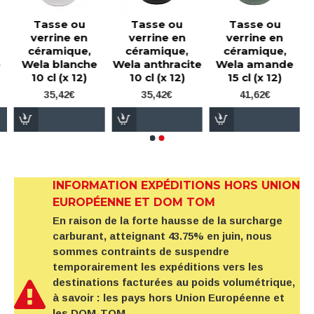
Tasse ou
Tasse ou
Tasse ou
verrine en
verrine en
verrine en
céramique,
céramique,
céramique,
e
Wela blanche
Wela anthracite
Wela amande
10 cl (x 12)
10 cl (x 12)
15 cl (x 12)
35,42€
35,42€
41,62€
INFORMATION EXPÉDITIONS HORS UNION
EUROPÉENNE ET DOM TOM
En raison de la forte hausse de la surcharge
carburant, atteignant 43.75% en juin, nous
sommes contraints de suspendre
temporairement les expéditions vers les
destinations facturées au poids volumétrique,
à savoir : les pays hors Union Européenne et
les DOM-TOM