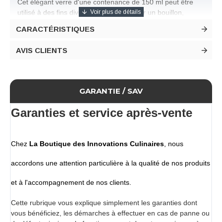
Cet élégant verre d'une contenance de 150 ml peut être
utilisé à des fins diverses : pour déguster un bouillon,
prendre un apéritif ou boire un cocktail.
CARACTÉRISTIQUES
Fabriqué en verre borosilicate à la main.
Les pics peuvent être utilisés pour percer et retenir des
AVIS CLIENTS
aliments comme garniture ou décoration.
De plus, l'un des côtés est laissé libre pour vous permettre
de l'atteindre confortablement avec la bouche.
Dimensions
GARANTIE / SAV
Hauteur 15 cm
Diamètre intérieur 7 cm
Garanties et service après-vente
Diamètre extérieur 14 cm
Contenance 15 cl
Conditionnement
Chez
La Boutique des Innovations Culinaires
, nous
Lot de 2 verres en forme d'oursin
accordons une attention particulière à la qualité de nos produits
et à l'accompagnement de nos clients.
Cette rubrique vous explique simplement les garanties dont
vous bénéficiez, les démarches à effectuer en cas de panne ou