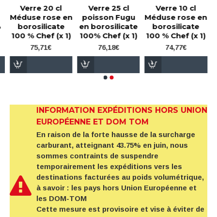
Verre 20 cl
Verre 25 cl
Verre 10 cl
Méduse rose en
poisson Fugu
Méduse rose en
%
borosilicate
en borosilicate
borosilicate
100 % Chef (x 1)
100% Chef (x 1)
100 % Chef (x 1)
75,71€
76,18€
74,77€
INFORMATION EXPÉDITIONS HORS UNION
EUROPÉENNE ET DOM TOM
En raison de la forte hausse de la surcharge
carburant, atteignant 43.75% en juin, nous
sommes contraints de suspendre
temporairement les expéditions vers les
destinations facturées au poids volumétrique,
à savoir : les pays hors Union Européenne et
les DOM-TOM
Cette mesure est provisoire et vise à éviter de