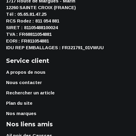
1717 Route de Margues - Marin
12260 SAINTE CROIX (FRANCE)
Tél : 05.65.81.47.25
RCS Rodez : 811 054 881
SIRET : 81105488100024
TVA : FR68811054881
EORI : FR811054881
IDU REP EMBALLAGES : FR321791_01VWUU
Service client
A propos de nous
Nous contacter
Rechercher un article
Plan du site
Nos marques
Nos liens amis
Ail noir des Causses