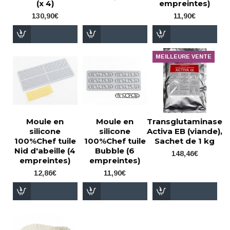
(x 4)
empreintes)
130,90€
11,90€
MEILLEURE VENTE
Moule en
Moule en
Transglutaminase
silicone
silicone
Activa EB (viande),
100%Chef tuile
100%Chef tuile
Sachet de 1 kg
Nid d'abeille (4
Bubble (6
148,46€
empreintes)
empreintes)
12,86€
11,90€