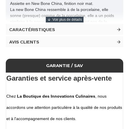
Assiette en New Bone China, finition noir mat.
La new Bone China ressemble à de la porcelaine, elle
sonne (presque) comme de la porcelaine, elle a un poids
similaire à la porcelaine et pourtant ce n'est pas de la
porcelaine !
CARACTÉRISTIQUES
New Bone China est un nouveau type de description de
matériau, provenant principalement d'Asie, qui se contente
AVIS CLIENTS
de décrire ce qu'elle n'est pas, à savoir de la porcelaine.
La New Bone China n'appartient ni au genre du grès ni à la
famille de la porcelaine
Forme idéale pour les chefs exigeants.
GARANTIE / SAV
Dimensions
Diamètre 240 mm
Garanties et service après-vente
Hauteur 25 mm
Conditionnement
Lot de 6 assiettes rondes
Chez
La Boutique des Innovations Culinaires
, nous
accordons une attention particulière à la qualité de nos produits
et à l'accompagnement de nos clients.