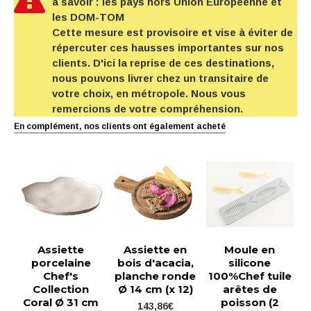
à savoir : les pays hors Union Européenne et
les DOM-TOM
Cette mesure est provisoire et vise à éviter de
répercuter ces hausses importantes sur nos
clients. D'ici la reprise de ces destinations,
nous pouvons livrer chez un transitaire de
votre choix, en métropole. Nous vous
remercions de votre compréhension.
En complément, nos clients ont également acheté
Assiette
Assiette en
Moule en
porcelaine
bois d'acacia,
silicone
Chef's
planche ronde
100%Chef tuile
Collection
Ø 14 cm (x 12)
arêtes de
Coral Ø 31 cm
poisson (2
143,86€