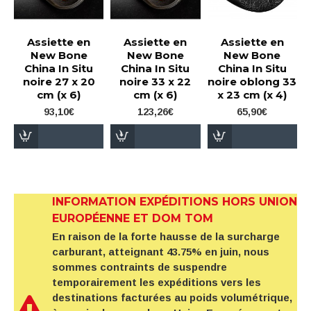
Assiette en
Assiette en
Assiette en
New Bone
New Bone
New Bone
China In Situ
China In Situ
China In Situ
noire 27 x 20
noire 33 x 22
noire oblong 33
cm (x 6)
cm (x 6)
x 23 cm (x 4)
93,10€
123,26€
65,90€
INFORMATION EXPÉDITIONS HORS UNION
EUROPÉENNE ET DOM TOM
En raison de la forte hausse de la surcharge
carburant, atteignant 43.75% en juin, nous
sommes contraints de suspendre
temporairement les expéditions vers les
destinations facturées au poids volumétrique,