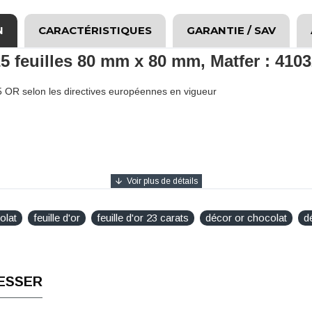
N
CARACTÉRISTIQUES
GARANTIE / SAV
 25 feuilles 80 mm x 80 mm, Matfer : 410
5 OR selon les directives européennes en vigueur
olat
feuille d'or
feuille d'or 23 carats
décor or chocolat
d
ESSER