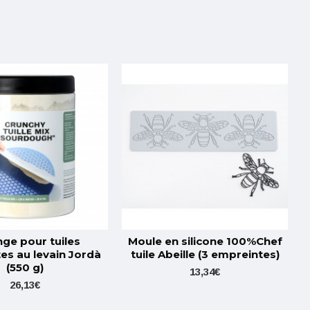
ge pour tuiles
Moule en silicone 100%Chef
es au levain Jordà
tuile Abeille (3 empreintes)
(550 g)
13,34€
26,13€