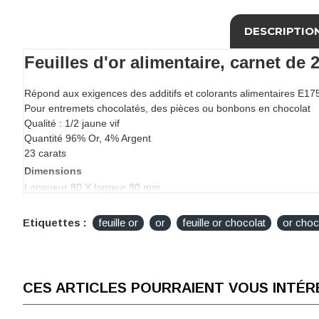
DESCRIPTIO
Feuilles d'or alimentaire, carnet de
Répond aux exigences des additifs et colorants alimentaires E17
Pour entremets chocolatés, des pièces ou bonbons en chocolat
Qualité : 1/2 jaune vif
Quantité 96% Or, 4% Argent
23 carats
Dimensions
Longueur 80 X largeur 80 mm
Conditionnement
Carnet de 25 feuilles d'or 80 mm x 80 mm
Etiquettes :
feuille or
or
feuille or chocolat
or choc
CES ARTICLES POURRAIENT VOUS INTÉR