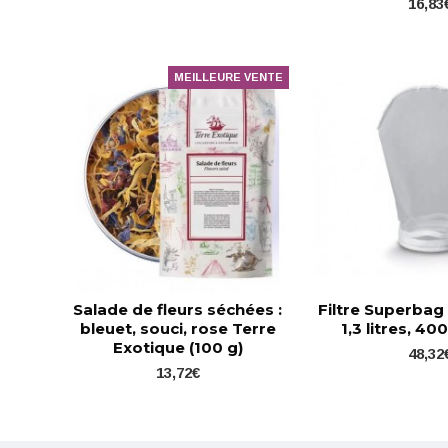
16,83
MEILLEURE VENTE
Salade de fleurs séchées :
Filtre Superbag
bleuet, souci, rose Terre
1,3 litres, 4
Exotique (100 g)
48,32
13,72€