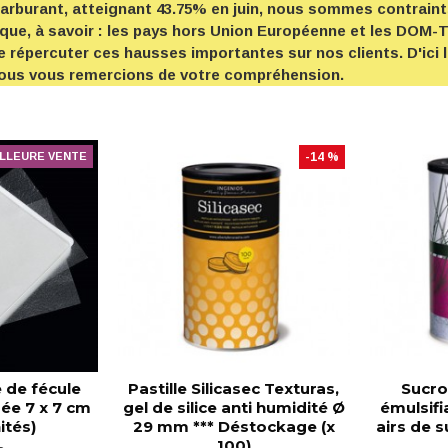
 carburant, atteignant 43.75% en juin, nous sommes contrai
ique, à savoir : les pays hors Union Européenne et les DOM
e répercuter ces hausses importantes sur nos clients. D'ici 
 Nous vous remercions de votre compréhension.
LLEURE VENTE
-14 %
e de fécule
Pastille Silicasec Texturas,
Sucro
ée 7 x 7 cm
gel de silice anti humidité Ø
émulsifi
ités)
29 mm *** Déstockage (x
airs de s
100)