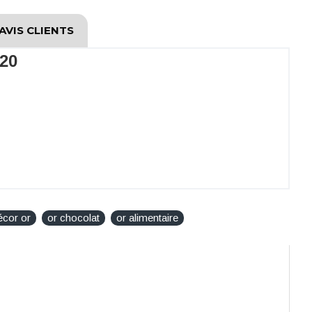
AVIS CLIENTS
320
écor or
or chocolat
or alimentaire