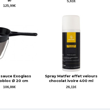
5,61€
125,99€
 sauce Exoglass
Spray Matfer effet velours
bloc Ø 20 cm
chocolat ivoire 400 ml
106,86€
26,11€