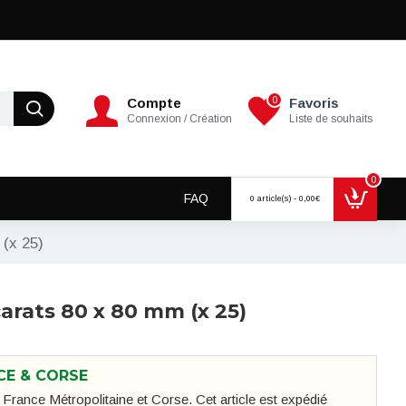
0
Compte
Favoris
Connexion / Création
Liste de souhaits
0
FAQ
0 article(s) - 0,00€
 (x 25)
carats 80 x 80 mm (x 25)
CE & CORSE
en France Métropolitaine et Corse. Cet article est expédié