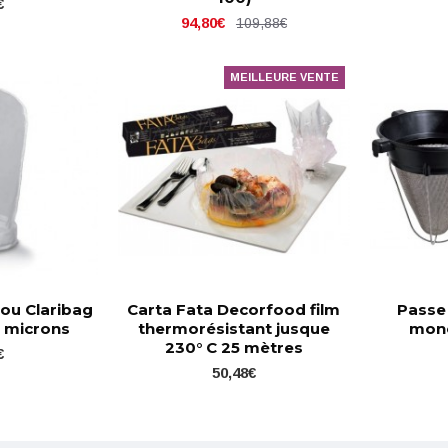
€
94,80€
109,88€
MEILLEURE VENTE
 ou Claribag
Carta Fata Decorfood film
Passe
00 microns
thermorésistant jusque
mono
230° C 25 mètres
€
50,48€