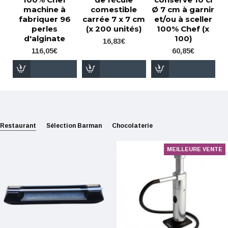
machine à
comestible
Ø 7 cm à garnir
fabriquer 96
carrée 7 x 7 cm
et/ou à sceller
perles
(x 200 unités)
100% Chef (x
d'alginate
100)
16,83€
116,05€
60,85€
Restaurant
Sélection Barman
Chocolaterie
MEILLEURE VENTE