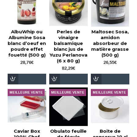
AlbuWhip ou
Perles de
Maltosec Sosa,
Albumine Sosa
vinaigre
amidon
blanc d’oeuf en
balsamique
absorbeur de
poudre effet
blanc jus de
matière grasse
fouetté (500 g)
Yuzu Perlanova
(500 g)
(6 x 80 g)
28,76€
26,55€
82,29€
MEILLEURE VENTE
MEILLEURE VENTE
MEILLEURE VENTE
Caviar Box
Obulato feuille
Boite de
100% Chef
de fécule
conserve 10 cl