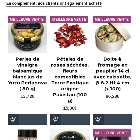
En complément, nos clients ont également acheté
MEILLEURE VENTE
MEILLEURE VENTE
MEILLEURE VENTE
Perles de
Pétales de
Boite à
vinaigre
roses séchées,
fromage en
balsamique
fleurs
peuplier 14 cl
blanc jus de
comestibles
avec caissette,
Yuzu Perlanova
Terre Exotique
Ø 8.2 Ht 4 cm
( 80 g)
origine
(x 100)
Pakistan (100
13,72€
86,28€
g)
15,00€
MEILLEURE VENTE