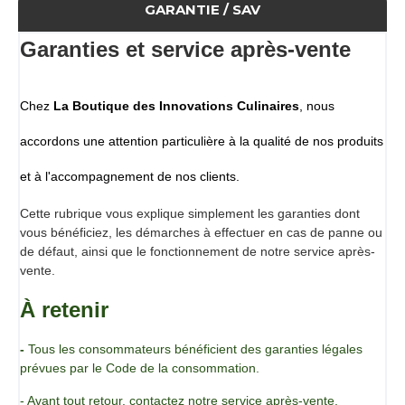
de végétaux : un risotto de légumes, une salade verte
GARANTIE / SAV
accompagnée de graines, omelette, soupe de légumes…
Vous pouvez également l’associer à une salade de
Garanties et service après-vente
roquette, à une vinaigrette ou à des carrés de chèvre frais.
Attention, elle supporte peu la cuisson et ne doit pas être
en contact directement avec la poêle ou la casserole.
Chez
La Boutique des Innovations Culinaires
, nous
Ingrédients
Pétales de bleuet, pétales de souci, pétales de rose
accordons une attention particulière à la qualité de nos produits
Sans allergènes
et à l'accompagnement de nos clients.
Conservation
A conserver à l'abri de la chaleur, de l'humidité et de la
Cette rubrique vous explique simplement les garanties dont
lumière
vous bénéficiez, les démarches à effectuer en cas de panne ou
Origine
de défaut, ainsi que le fonctionnement de notre service après-
France
vente.
À retenir
-
Tous les consommateurs bénéficient des garanties légales
prévues par le Code de la consommation.
- Avant tout retour, contactez notre service après-vente.