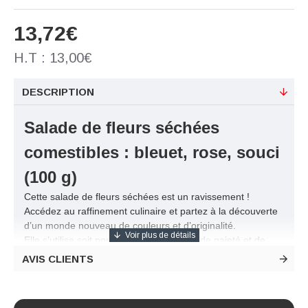
13,72€
H.T : 13,00€
DESCRIPTION
Salade de fleurs séchées
comestibles : bleuet, rose, souci
(100 g)
Cette salade de fleurs séchées est un ravissement !
Accédez au raffinement culinaire et partez à la découverte
d’un monde nouveau de couleurs et d’originalité.
Elle s’utilise soit pour donner une pointe de gaieté et de
couleur au dressage d’une assiette soit pour donner une
AVIS CLIENTS
touche fleurie à une salade, une volaille ou une sauce.
Elle apportera une note de fraicheur, une pointe
d’amertume et des notes fruitées à une préparation à base