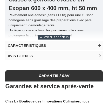
Exopan 600 x 400 mm, ht 50 mm
Revêtement anti adhésif (sans PFOA) pour une cuisson
homogène sans graissage des préparations avec pâte
uniquement, démoulage facile.
Un léger graissage lors des premières utilisations
prolongera la durée de vie du revêtement
Passe au four pour une coloration rapide
CARACTÉRISTIQUES
Caisse pliée avec le bord muni d'un fil de renfort
Mise en garde
- craint l'humidité (réfrigérateur)
AVIS CLIENTS
- incompatible avec le lave vaisselle
- nettoyage à la main avec dégraissant
- séchage impératif au four si nettoyage à l'eau chaude.
GARANTIE / SAV
Caractéristiques
Caisse à génoise évasée
Garanties et service après-vente
En Exopan
Longeur 600 mm
Largeur 400 mm
Hauteur 50 mm
Chez
La Boutique des Innovations Culinaires
, nous
Conditionnement