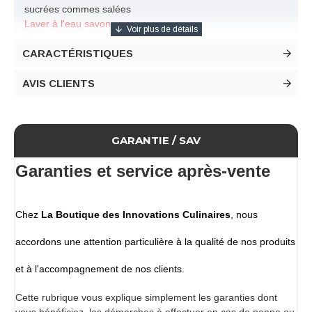
sucrées commes salées
Laver à l'eau savonneuse
Ne passe pas au lave vaisselle
CARACTÉRISTIQUES
Sécher à la verticale
Entretien à l'huile végétale
Agréé au contact alimentaire
AVIS CLIENTS
Dimensions
Diamètre 330 mm
Hauteur 45 mm
GARANTIE / SAV
Poids unitaire 910 g
Conditionnement
Garanties et service après-vente
Plateau vendu à l'unité
Chez
La Boutique des Innovations Culinaires
, nous
accordons une attention particulière à la qualité de nos produits
et à l'accompagnement de nos clients.
Cette rubrique vous explique simplement les garanties dont
vous bénéficiez, les démarches à effectuer en cas de panne ou