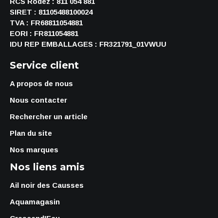
RCS Rodez : 811 054 881
SIRET : 81105488100024
TVA : FR68811054881
EORI : FR811054881
IDU REP EMBALLAGES : FR321791_01VWUU
Service client
A propos de nous
Nous contacter
Rechercher un article
Plan du site
Nos marques
Nos liens amis
Ail noir des Causses
Aquamagasin