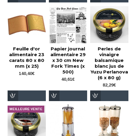
Feuille d'or
Papier journal
Perles de
alimentaire 23
alimentaire 29
vinaigre
carats 80 x 80
x 30 cm New
balsamique
mm (x 25)
Fork Times (x
blanc jus de
500)
Yuzu Perlanova
140,40€
(6 x 80 g)
40,61€
82,29€
MEILLEURE VENTE