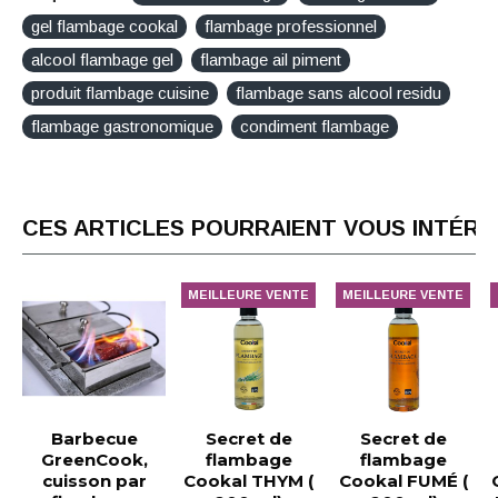
gel flambage cookal
flambage professionnel
alcool flambage gel
flambage ail piment
produit flambage cuisine
flambage sans alcool residu
flambage gastronomique
condiment flambage
CES ARTICLES POURRAIENT VOUS INTÉR
MEILLEURE VENTE
MEILLEURE VENTE
Barbecue
Secret de
Secret de
GreenCook,
flambage
flambage
cuisson par
Cookal THYM (
Cookal FUMÉ (