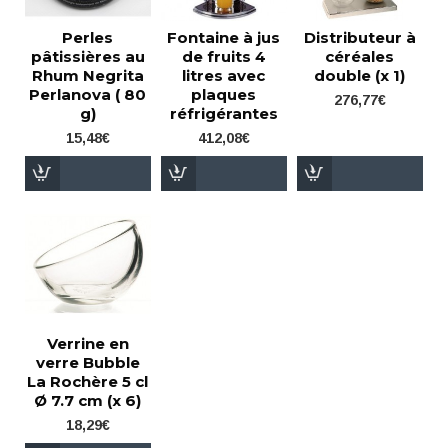
Perles
Fontaine à jus
Distributeur à
pâtissières au
de fruits 4
céréales
Rhum Negrita
litres avec
double (x 1)
Perlanova ( 80
plaques
276,77€
g)
réfrigérantes
15,48€
412,08€
Verrine en
verre Bubble
La Rochère 5 cl
Ø 7.7 cm (x 6)
18,29€