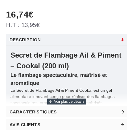
16,74€
H.T : 13,95€
DESCRIPTION
Secret de Flambage Ail & Piment
– Cookal (200 ml)
Le flambage spectaculaire, maîtrisé et
aromatique
Le Secret de Flambage Ail & Piment Cookal est un gel
alimentaire innovant conçu pour réaliser des flambages
spectaculaires, propres et parfaitement maîtrisés.
Formulé à base d’alcool de grain titrant jusqu’à 94% vol.,
CARACTÉRISTIQUES
enrichi en arômes naturels d’ail et de piment, il transforme
chaque assiette en une expérience sensorielle complète :
AVIS CLIENTS
visuelle, olfactive et gustative.