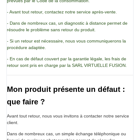
prévues par le Code de la consommation.
Le Secret de Flambage permet d’intensifier les saveurs
- Avant tout retour, contactez notre service après-vente.
grâce à une caramélisation rapide et maîtrisée.
Il apporte une touche aromatique ail et piment parfaitement
- Dans de nombreux cas, un diagnostic à distance permet de
équilibrée et crée un véritable moment de spectacle au
résoudre le problème sans retour du produit.
moment du service.
Il permet également de valoriser vos plats avec une
- Si un retour est nécessaire, nous vous communiquerons la
animation en salle pouvant durer jusqu’à une minute.
procédure adaptée.
Ce produit est particulièrement adapté aux restaurateurs,
- En cas de défaut couvert par la garantie légale, les frais de
traiteurs et chefs souhaitant se différencier.
retour sont pris en charge par la SARL VIRTUELLE FUSION.
Une large gamme de saveurs pour toutes
vos créations
La gamme Secret de Flambage se décline en de nombreux
Mon produit présente un défaut :
arômes naturels afin de s’adapter à toutes vos recettes,
qu’elles soient salées ou sucrées.
que faire ?
Vous retrouverez notamment les saveurs suivantes :
vanille, caramel, rhum, Cointreau®, poivre noir, fumé, thym,
romarin, origan ainsi que ail et piment.
Avant tout retour, nous vous invitons à contacter notre service
Cette diversité permet de créer des associations originales
client.
et d’apporter une signature aromatique unique à chaque
Dans de nombreux cas, un simple échange téléphonique ou
plat.