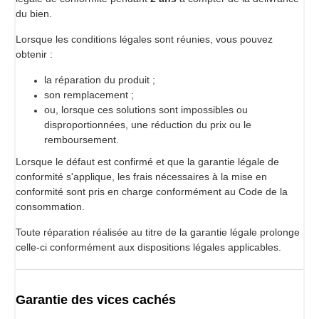
naturel de piment, fibre de cellulose.
du bien.
- Texture gélifiée et visqueuse facilitant l’application.
Lorsque les conditions légales sont réunies, vous pouvez
- Couleur transparente légèrement rouge.
obtenir :
- Après flambage, les résidus d’alcool sont quasi
inexistants.
la réparation du produit ;
- Produit sans allergènes majeurs.
son remplacement ;
Conditionnement
ou, lorsque ces solutions sont impossibles ou
Bouteille de 200 ml.
disproportionnées, une réduction du prix ou le
Format professionnel prêt à l’emploi.
remboursement.
Produit fabriqué en France.
Lorsque le défaut est confirmé et que la garantie légale de
Précautions d’utilisation
conformité s'applique, les frais nécessaires à la mise en
Produit très inflammable, à manipuler avec précaution.
conformité sont pris en charge conformément au Code de la
Réservé à un usage professionnel.
consommation.
Ne pas consommer en l’état.
Tenir éloigné de toute source de chaleur et hors de portée
Toute réparation réalisée au titre de la garantie légale prolonge
des enfants.
celle-ci conformément aux dispositions légales applicables.
À conserver entre 6°C et 25°C, à l’abri de la lumière.
Ce qui fait la différence Cookal
-
Une innovation reconnue et récompensée dans le secteur
Garantie des vices cachés
de la gastronomie.