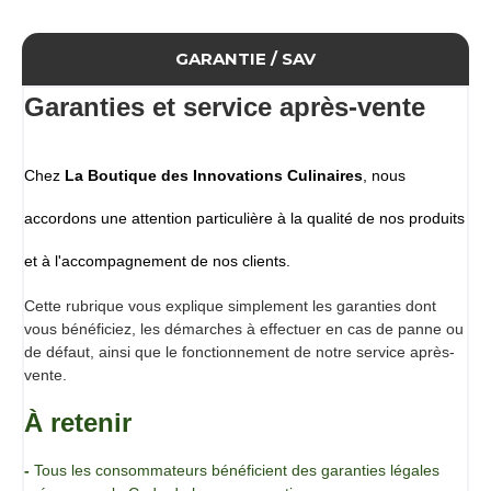
Secret de Flambage permet d’assurer un flambage
spectacle et aromatique sur vos plats déjà prêts à être
servis.
GARANTIE / SAV
Il n’assure pas la cuisson et ne réchauffe pas non plus
le plat.
Pour exemple, une viande saignante flambée avec
Garanties et service après-vente
notre produit ne pas se transformer en viande à point.
Une solution professionnelle pour signer
vos plats avec un effet visuel immédiat et
Chez
La Boutique des Innovations Culinaires
, nous
marquant.
accordons une attention particulière à la qualité de nos produits
Pourquoi choisir Secret de Flambage Cookal ?
- Flambage à froid, sans préchauffage.
et à l'accompagnement de nos clients.
- Zéro résidu d’alcool après combustion.
- Application précise grâce à la texture gélifiée.
Cette rubrique vous explique simplement les garanties dont
- Flamme maîtrisée (45 à 60 secondes).
vous bénéficiez, les démarches à effectuer en cas de panne ou
- Sans matériel dangereux, sans chalumeau.
de défaut, ainsi que le fonctionnement de notre service après-
- Organisation simplifiée en cuisine comme en salle.
vente.
Contrairement à un alcool classique,
ce produit flambe
mais ne cuit pas
.
À retenir
Il sublime vos préparations sans altérer leur cuisson et
apporte une signature aromatique nette et maîtrisée.
-
Tous les consommateurs bénéficient des garanties légales
Une expérience culinaire et visuelle unique