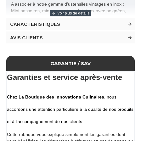
A associer à notre gamme d’ustensiles vintages en inox :
Mini passoires, mini casseroles, plats inox avec poignées,
ramequins inox….
CARACTÉRISTIQUES
Palette emballée individuellement.
Pour l’entretien, huilé régulièrement la surface.
Ne passe pas au lave-vaisselle.
AVIS CLIENTS
Laver à la main et faire sécher verticalement.
Agrée contact alimentaire.
Dimensions de la palette
GARANTIE / SAV
Longueur 300 mm
Largeur 200 mm
Garanties et service après-vente
Hauteur 30 mm
Conditionnement
Vendue à l'unité
Chez
La Boutique des Innovations Culinaires
, nous
accordons une attention particulière à la qualité de nos produits
et à l'accompagnement de nos clients.
Cette rubrique vous explique simplement les garanties dont
vous bénéficiez, les démarches à effectuer en cas de panne ou