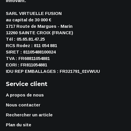
innovant.
SARL VIRTUELLE FUSION
au capital de 30 000 €
1717 Route de Margues - Marin
12260 SAINTE CROIX (FRANCE)
Tél : 05.65.81.47.25
RCS Rodez : 811 054 881
SIRET : 81105488100024
TVA : FR68811054881
EORI : FR811054881
IDU REP EMBALLAGES : FR321791_01VWUU
Service client
A propos de nous
Nous contacter
Rechercher un article
Plan du site