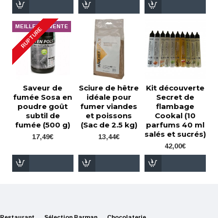
MEILLEURE VENTE
RUPTURE
Saveur de
Sciure de hêtre
Kit découverte
fumée Sosa en
idéale pour
Secret de
poudre goût
fumer viandes
flambage
subtil de
et poissons
Cookal (10
fumée (500 g)
(Sac de 2.5 kg)
parfums 40 ml
salés et sucrés)
17,49€
13,44€
42,00€
Restaurant
Sélection Barman
Chocolaterie