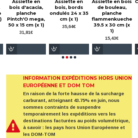
Assiette en
Assiette en
Assiette en bois
C
,
bois d'acacia,
bois, bords
de bouleau,
o
planche
ondulés 24 x 35
planche
)
Pintch'O mega,
cm (x 1)
flammenkueche
50 x 15 cm (x 1)
39.5 x 30 cm (x
35,64€
1)
31,81€
15,43€
INFORMATION EXPÉDITIONS HORS UNION
EUROPÉENNE ET DOM TOM
En raison de la forte hausse de la surcharge
carburant, atteignant 43.75% en juin, nous
sommes contraints de suspendre
temporairement les expéditions vers les
destinations facturées au poids volumétrique,
à savoir : les pays hors Union Européenne et
les DOM-TOM