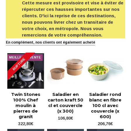
Cette mesure est provisoire et vise à éviter de
répercuter ces hausses importantes sur nos
clients. D'ici la reprise de ces destinations,
nous pouvons livrer chez un transitaire de
votre choix, en métropole. Nous vous
remercions de votre compréhension.
En complément, nos clients ont également acheté
MEILLEURE VENTE
RUPTURE
Twin Stones
Saladier en
Saladier rond
100% Chef
carton kraft 50
blanc en fibre
moulin à
cl et couvercle
100 cl avec
pierres de
(x 300)
couvercle (x
granit
600)
106,80€
322,80€
206,76€