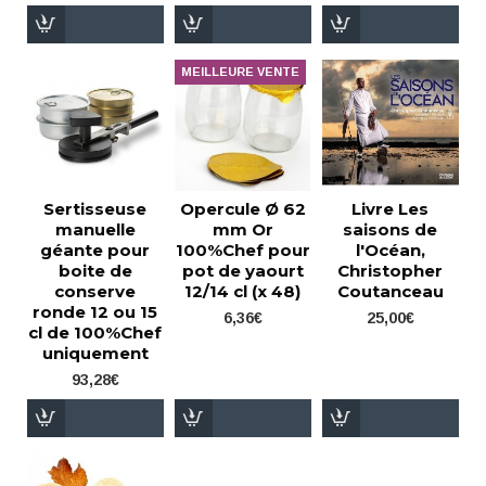
MEILLEURE VENTE
Sertisseuse
Opercule Ø 62
Livre Les
manuelle
mm Or
saisons de
géante pour
100%Chef pour
l'Océan,
boite de
pot de yaourt
Christopher
conserve
12/14 cl (x 48)
Coutanceau
ronde 12 ou 15
6,36€
25,00€
cl de 100%Chef
uniquement
93,28€