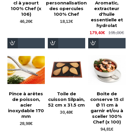
cl à yaourt
personnalisation
Aromatic,
100% Chef (x
des opercules
extracteur
106)
100% Chef
d'huile
essentielle et
46,26€
18,13€
hydrolat
195,00€
179,40€
Pince à arêtes
Toile de
Boite de
de poisson,
cuisson Silpain,
conserve 15 cl
acier
52 cm x 31.5 cm
Ø 11 cm à
inoxydable 170
garnir et/ou à
30,48€
mm
sceller 100%
Chef (x 100)
28,98€
94,81€