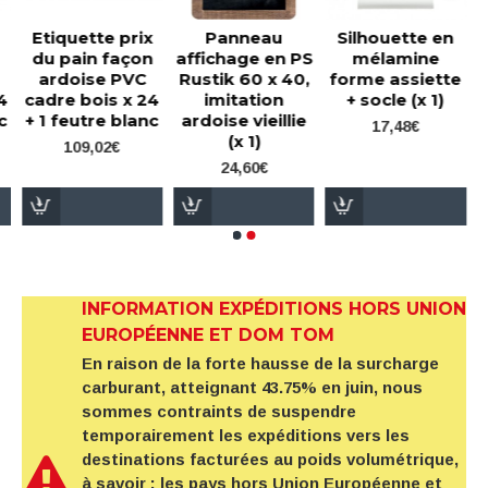
Etiquette prix
Panneau
Silhouette en
du pain façon
affichage en PS
mélamine
ardoise PVC
Rustik 60 x 40,
forme assiette
4
cadre bois x 24
imitation
+ socle (x 1)
c
+ 1 feutre blanc
ardoise vieillie
17,48€
(x 1)
109,02€
24,60€
INFORMATION EXPÉDITIONS HORS UNION
EUROPÉENNE ET DOM TOM
En raison de la forte hausse de la surcharge
carburant, atteignant 43.75% en juin, nous
sommes contraints de suspendre
temporairement les expéditions vers les
destinations facturées au poids volumétrique,
à savoir : les pays hors Union Européenne et