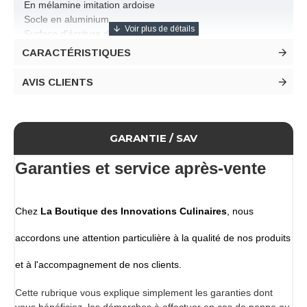
En mélamine imitation ardoise
Socle en aluminium
Surface d'écriture double-face
1 feutre craie blanc inclus
CARACTÉRISTIQUES
Nettoyer à l'eau et à l'aide d'une éponge
AVIS CLIENTS
Dimensions
Longueur 272 mm
Largeur 251 mm
Hauteur 61 mm
GARANTIE / SAV
Conditionnement
Silhouette + socle vendus à l'unité (1 feutre inclus)
Garanties et service après-vente
Chez
La Boutique des Innovations Culinaires
, nous
accordons une attention particulière à la qualité de nos produits
et à l'accompagnement de nos clients.
Cette rubrique vous explique simplement les garanties dont
vous bénéficiez, les démarches à effectuer en cas de panne ou