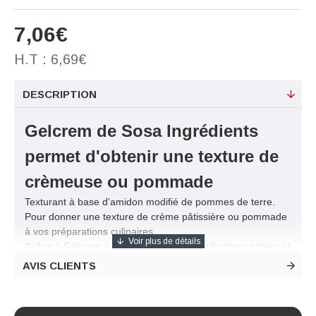
7,06€
H.T : 6,69€
DESCRIPTION
Gelcrem de Sosa Ingrédients
permet d'obtenir une texture de
crèmeuse ou pommade
Texturant à base d'amidon modifié de pommes de terre.
Pour donner une texture de crème pâtissière ou pommade
à vos préparations culinaires.
Grâce à Gelcrem à froid, de multiples applications salées et
sucrées sont possibles.
AVIS CLIENTS
Gelcrem est un additif alimentaire conçu à base
d'ingrédients naturels.
L'utilisation de Gelcrem Sosa dans vos préparations