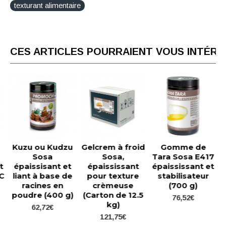
texturant alimentaire
CES ARTICLES POURRAIENT VOUS INTÉR
Kuzu ou Kudzu
Gelcrem à froid
Gomme de
Sosa
Sosa,
Tara Sosa E417
t
épaissisant et
épaississant
épaississant et
 C
liant à base de
pour texture
stabilisateur
racines en
crèmeuse
(700 g)
poudre (400 g)
(Carton de 12.5
76,52€
kg)
62,72€
121,75€