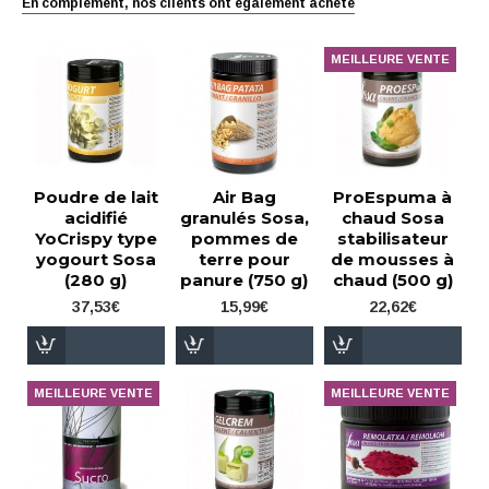
En complément, nos clients ont également acheté
MEILLEURE VENTE
Poudre de lait
Air Bag
ProEspuma à
acidifié
granulés Sosa,
chaud Sosa
YoCrispy type
pommes de
stabilisateur
yogourt Sosa
terre pour
de mousses à
(280 g)
panure (750 g)
chaud (500 g)
37,53€
15,99€
22,62€
MEILLEURE VENTE
MEILLEURE VENTE