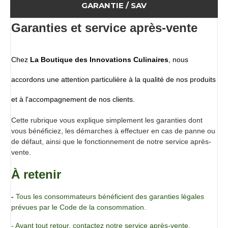
culinaires vous permettra d'obtenir une texture de crème
GARANTIE / SAV
pâtissière ou pommade.
Gelcrem est idéal pour confectionner les préparations à
Garanties et service après-vente
intégrer dans vos tubes à remplir !
Caractéristiques
Chez
La Boutique des Innovations Culinaires
, nous
Épaississant stable à la congélation
Utilisation à froid, donc conserve les ingrédients intacts
accordons une attention particulière à la qualité de nos produits
Idéal pour réaliser une marmelade crémeuse de fruit sans
et à l'accompagnement de nos clients.
cuisson (fruit non dénaturé)
Vous pouvez utiliser ce produit pour l’élaboration de crèmes
Cette rubrique vous explique simplement les garanties dont
froides diverses sans ajout d’oeufs ou de produits laitiers.
vous bénéficiez, les démarches à effectuer en cas de panne ou
Conseils d'utilisation
de défaut, ainsi que le fonctionnement de notre service après-
vente.
Pour une utilisation optimale, mélangez le produit à froid
avec un liquide.
À retenir
Utilisable avec tous types de liquides, il résiste à la chaleur
et est congelable.
Dosage préconisé 40 à 80 g par kg
-
Tous les consommateurs bénéficient des garanties légales
prévues par le Code de la consommation.
Ingrédients
- Avant tout retour, contactez notre service après-vente.
Phosphate de diamidon acétylé (E1414) (à base de fécule