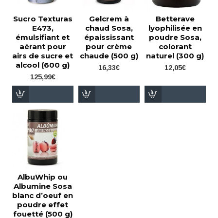
Sucro Texturas
Gelcrem à
Betterave
E473,
chaud Sosa,
lyophilisée en
émulsifiant et
épaississant
poudre Sosa,
aérant pour
pour crème
colorant
airs de sucre et
chaude (500 g)
naturel (300 g)
alcool (600 g)
16,33€
12,05€
125,99€
AlbuWhip ou
Albumine Sosa
blanc d’oeuf en
poudre effet
fouetté (500 g)