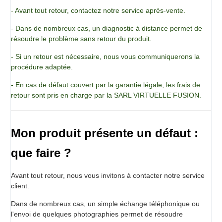
Élaborations
- Avant tout retour, contactez notre service après-vente.
Des mousses chaudes au siphon
Espuma au chocolat
- Dans de nombreux cas, un diagnostic à distance permet de
résoudre le problème sans retour du produit.
» 400 g Lait
» 100 g Crème fraiche
- Si un retour est nécessaire, nous vous communiquerons la
» 150 g Chocolat noir 65%
procédure adaptée.
» 25 g Proespuma chaud
Faites bouillir le lait et la crème fraiche.
- En cas de défaut couvert par la garantie légale, les frais de
Mélangez avec le Proespuma chaud à l’aide d’un mixeur.
retour sont pris en charge par la SARL VIRTUELLE FUSION.
Ajoutez au chocolat fondu doucement à l’aide d’une spatule
et mettez dans le siphon.
Mettez la cartouche de gaz et percutez.
Mon produit présente un défaut :
Secouez bien et laissez dans un bain marie à 65ºC.
Espuma de homard
que faire ?
» 500 g “Bisque” d’homard
» 25 g Proespuma chaud
Avant tout retour, nous vous invitons à contacter notre service
Mélangez les ingrédients à l’aide d’un mixeur et mettez
client.
dans le siphon.
Mettez la cartouche de gaz et percutez.
Dans de nombreux cas, un simple échange téléphonique ou
Secouez bien et laissez dans un bain marie à 65ºC.
l'envoi de quelques photographies permet de résoudre