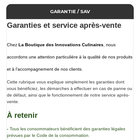
Cette poudre, résistante à la chaleur, peut également être
congelée.
GARANTIE / SAV
Le dosage recommandé est de 50 g / kg.
Garanties et service après-vente
Propriétés
Effet fouetté, haut pouvoir moussant et émulsifiant,
donne du volume et une bonne tenue à vos mousses
Chez
(écumes) légère, réalisées à partir d'un liquide.
La Boutique des Innovations Culinaires
, nous
Ingrédients
accordons une attention particulière à la qualité de nos produits
Albumine d’OEUF (en poudre), maltodextrine DE 12 (maïs),
glucose déshydraté (maïs), matière grasse végétale
et à l'accompagnement de nos clients.
(palme), émulsifiants : E471, E472b et E472e, protéines de
LAIT (LAIT), épaississant : gomme de caroube (E410),
Cette rubrique vous explique simplement les garanties dont
épaississant : gomme de guar (E412), épaississant :
vous bénéficiez, les démarches à effectuer en cas de panne ou
gomme xanthane (E415), épaississant : carraghénane
de défaut, ainsi que le fonctionnement de notre service après-
(E407), stabilisateur de pH : phosphates de potassium
vente.
(E340ii)
Mode d’utilisation
À retenir
Dissoudre dans la préparation souhaitée
Domaines d’applications
-
Tous les consommateurs bénéficient des garanties légales
prévues par le Code de la consommation.
Toutes les préparations liquides ou semi-liquides