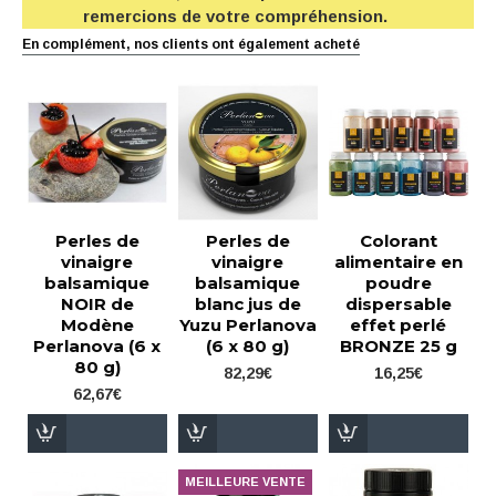
remercions de votre compréhension.
En complément, nos clients ont également acheté
Perles de
Perles de
Colorant
vinaigre
vinaigre
alimentaire en
balsamique
balsamique
poudre
NOIR de
blanc jus de
dispersable
Modène
Yuzu Perlanova
effet perlé
Perlanova (6 x
(6 x 80 g)
BRONZE 25 g
80 g)
82,29€
16,25€
62,67€
MEILLEURE VENTE