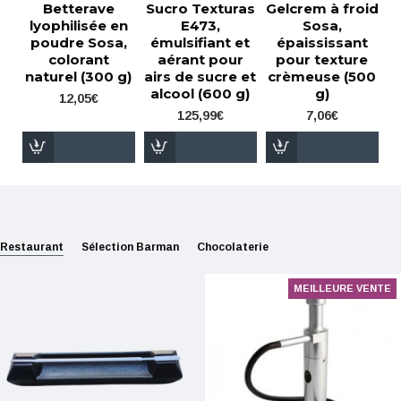
Betterave
Sucro Texturas
Gelcrem à froid
lyophilisée en
E473,
Sosa,
poudre Sosa,
émulsifiant et
épaississant
colorant
aérant pour
pour texture
naturel (300 g)
airs de sucre et
crèmeuse (500
alcool (600 g)
g)
12,05€
125,99€
7,06€
Restaurant
Sélection Barman
Chocolaterie
MEILLEURE VENTE