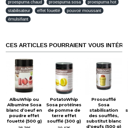
proespuma chaud
proespuma sosa
proespuma hot
stabilisateur
effet fouetté
pouvoir moussant
émulsifiant
CES ARTICLES POURRAIENT VOUS INTÉR
AlbuWhip ou
PotatoWhip
Prosoufflé
Albumine Sosa
Sosa protéines
Sosa
blanc d’oeuf en
de pomme de
stabilisation
s
poudre effet
terre effet
des soufflés,
fouetté (500 g)
soufflé (300 g)
substitut blanc
d'oeufs (500 g)