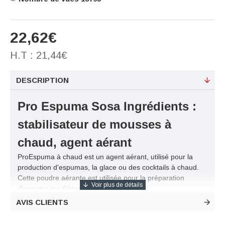
22,62€
H.T : 21,44€
DESCRIPTION
Pro Espuma Sosa Ingrédients :
stabilisateur de mousses à
chaud, agent aérant
ProEspuma à chaud est un agent aérant, utilisé pour la
production d'espumas, la glace ou des cocktails à chaud.
Cette poudre aérante est utilisée pour la préparation
d'espuma ou d'écume légère.
Elle est simple d'utilisation puisqu'il suffit d'associer le
AVIS CLIENTS
produit à n'importe quel type de liquide et de chauffer le
mélange avant de le mettre dans un siphon.