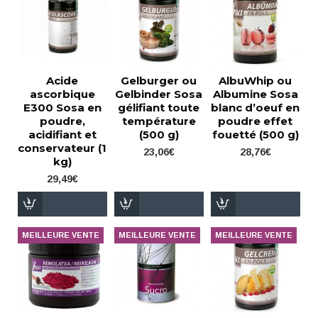
Acide
Gelburger ou
AlbuWhip ou
ascorbique
Gelbinder Sosa
Albumine Sosa
E300 Sosa en
gélifiant toute
blanc d’oeuf en
poudre,
température
poudre effet
acidifiant et
(500 g)
fouetté (500 g)
conservateur (1
23,06€
28,76€
kg)
29,49€
MEILLEURE VENTE
MEILLEURE VENTE
MEILLEURE VENTE