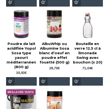
Poudre de lait
AlbuWhip ou
Bouteille en
acidifiée Yopol
Albumine Sosa
verre 12.5 cl à
Sosa type
blanc d’oeuf en
limonade
yaourt
poudre effet
Swing avec
méditerranéen
fouetté (500 g)
bouchon (x 20)
(800 g)
28,76€
71,04€
30,93€
MEILLEURE VENTE