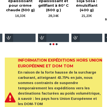
épaississant
épaississant et
soja Sosa :
pour crème
gélifiant à 80° C
émulsifiant
chaude (500 g)
(600 g )
(400 g)
16,33€
28,34€
21,23€
s
INFORMATION EXPÉDITIONS HORS UNION
EUROPÉENNE ET DOM TOM
En raison de la forte hausse de la surcharge
carburant, atteignant 43.75% en juin, nous
sommes contraints de suspendre
temporairement les expéditions vers les
destinations facturées au poids volumétrique,
à savoir : les pays hors Union Européenne et
les DOM-TOM