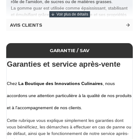
rôle de l'amidon, de sucres ou de matières grasses.
La gomme guar est utilisée comme épaississant, stabilisant
et émulsifiant grâce à sa texture uniforme et ses propriétés
pour former des gels.
AVIS CLIENTS
La gomme de guar E412 est un polysaccharide d'origine
naturelle, extrait de la graine de la légumineuse Cyamopsis
tetragonoloba, une plante également appelée guar ou
haricot de Guar et originaire entre autres des régions de
GARANTIE / SAV
l'Afrique de l'Ouest, du Pakistan et de l'Inde.
Les graines de guar sont décortiquées, broyées et
Garanties et service après-vente
tamisées pour obtenir la gomme de GUAR.
Applications
sauces, soupes, crèmes glacées et sorbets, pâtisserie,
Chez
La Boutique des Innovations Culinaires
, nous
poudres...
Dosage
accordons une attention particulière à la qualité de nos produits
6.5 à 7.5 g / kg
Caractéristiques
et à l'accompagnement de nos clients.
La gomme Guar est efficace à chaud comme à froid.
Elle possède une bonne synergie avec la gomme
Cette rubrique vous explique simplement les garanties dont
xanthane, mais ne forme pas de gel avec les
vous bénéficiez, les démarches à effectuer en cas de panne ou
carraghénanes.
de défaut, ainsi que le fonctionnement de notre service après-
Poids net