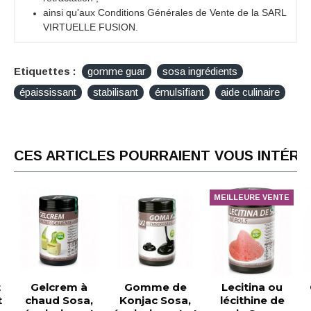
ainsi qu'aux Conditions Générales de Vente de la SARL
VIRTUELLE FUSION.
Etiquettes :
gomme guar
sosa ingrédients
épaississant
stabilisant
émulsifiant
aide culinaire
CES ARTICLES POURRAIENT VOUS INTÉR
MEILLEURE VENTE
t
Gelcrem à
Gomme de
Lecitina ou
t
chaud Sosa,
Konjac Sosa,
lécithine de