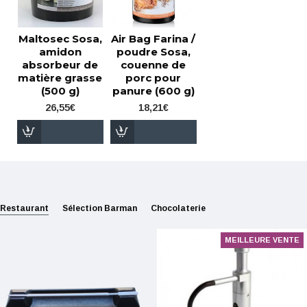
Maltosec Sosa,
Air Bag Farina /
amidon
poudre Sosa,
absorbeur de
couenne de
matière grasse
porc pour
(500 g)
panure (600 g)
26,55€
18,21€
Restaurant
Sélection Barman
Chocolaterie
MEILLEURE VENTE